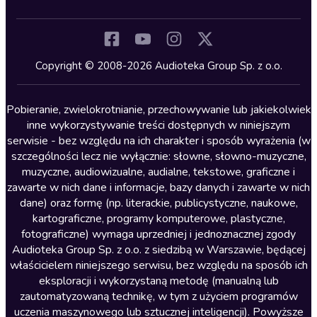
Inne języki
Komedia
Kryminały
Copyright © 2008-2026 Audioteka Group Sp. z o.o.
Lektury szkolne
Literatura anglojęzyczna
Pobieranie, zwielokrotnianie, przechowywanie lub jakiekolwiek
inne wykorzystywanie treści dostępnych w niniejszym
Literatura faktu
serwisie - bez względu na ich charakter i sposób wyrażenia (w
szczególności lecz nie wyłącznie: słowne, słowno-muzyczne,
Literatura obyczajowa
muzyczne, audiowizualne, audialne, tekstowe, graficzne i
Literatura piękna obca
zawarte w nich dane i informacje, bazy danych i zawarte w nich
dane) oraz formę (np. literackie, publicystyczne, naukowe,
Literatura piękna polska
kartograficzne, programy komputerowe, plastyczne,
Nagrania relaksacyjne
fotograficzne) wymaga uprzedniej i jednoznacznej zgody
Audioteka Group Sp. z o.o. z siedzibą w Warszawie, będącej
Nauka języków
właścicielem niniejszego serwisu, bez względu na sposób ich
Nauki humanistyczne
eksploracji i wykorzystaną metodę (manualną lub
zautomatyzowaną technikę, w tym z użyciem programów
Podcasty i audycje
uczenia maszynowego lub sztucznej inteligencji). Powyższe