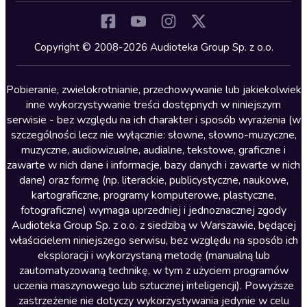
Komedia
Kryminały
Copyright © 2008-2026 Audioteka Group Sp. z o.o.
Lektury szkolne
Literatura anglojęzyczna
Pobieranie, zwielokrotnianie, przechowywanie lub jakiekolwiek
inne wykorzystywanie treści dostępnych w niniejszym
Literatura faktu
serwisie - bez względu na ich charakter i sposób wyrażenia (w
szczególności lecz nie wyłącznie: słowne, słowno-muzyczne,
Literatura obyczajowa
muzyczne, audiowizualne, audialne, tekstowe, graficzne i
Literatura piękna obca
zawarte w nich dane i informacje, bazy danych i zawarte w nich
dane) oraz formę (np. literackie, publicystyczne, naukowe,
Literatura piękna polska
kartograficzne, programy komputerowe, plastyczne,
Nagrania relaksacyjne
fotograficzne) wymaga uprzedniej i jednoznacznej zgody
Audioteka Group Sp. z o.o. z siedzibą w Warszawie, będącej
Nauka języków
właścicielem niniejszego serwisu, bez względu na sposób ich
Nauki humanistyczne
eksploracji i wykorzystaną metodę (manualną lub
zautomatyzowaną technikę, w tym z użyciem programów
Podcasty i audycje
uczenia maszynowego lub sztucznej inteligencji). Powyższe
Polityka
zastrzeżenie nie dotyczy wykorzystywania jedynie w celu