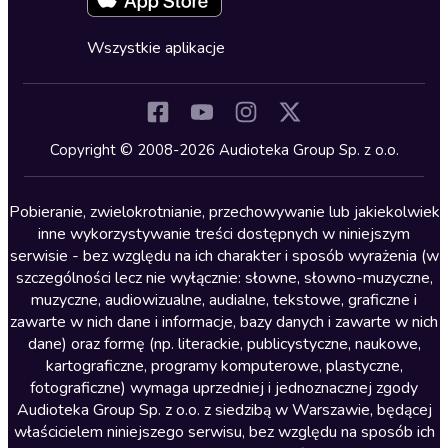
Fantastyka
Cykle audiobooków
Horror
Wszystkie aplikacje
Inne języki
Komedia
Kryminały
Copyright © 2008-2026 Audioteka Group Sp. z o.o.
Lektury szkolne
Literatura anglojęzyczna
Pobieranie, zwielokrotnianie, przechowywanie lub jakiekolwiek
inne wykorzystywanie treści dostępnych w niniejszym
Literatura faktu
serwisie - bez względu na ich charakter i sposób wyrażenia (w
szczególności lecz nie wyłącznie: słowne, słowno-muzyczne,
Literatura obyczajowa
muzyczne, audiowizualne, audialne, tekstowe, graficzne i
Literatura piękna obca
zawarte w nich dane i informacje, bazy danych i zawarte w nich
dane) oraz formę (np. literackie, publicystyczne, naukowe,
Literatura piękna polska
kartograficzne, programy komputerowe, plastyczne,
Nagrania relaksacyjne
fotograficzne) wymaga uprzedniej i jednoznacznej zgody
Audioteka Group Sp. z o.o. z siedzibą w Warszawie, będącej
Nauka języków
właścicielem niniejszego serwisu, bez względu na sposób ich