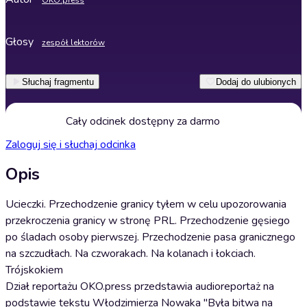
OKO.press
Głosy
zespół lektorów
Słuchaj fragmentu
Dodaj do ulubionych
Cały odcinek dostępny za darmo
Zaloguj się i słuchaj odcinka
Opis
Ucieczki. Przechodzenie granicy tyłem w celu upozorowania
przekroczenia granicy w stronę PRL. Przechodzenie gęsiego
po śladach osoby pierwszej. Przechodzenie pasa granicznego
na szczudłach. Na czworakach. Na kolanach i łokciach.
Trójskokiem
Dział reportażu OKO.press przedstawia audioreportaż na
podstawie tekstu Włodzimierza Nowaka "Była bitwa na