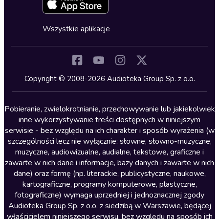
Zapowiedzi
Fantastyka
Cykle audiobooków
Horror
Wszystkie aplikacje
Inne języki
Komedia
Kryminały
Copyright © 2008-2026 Audioteka Group Sp. z o.o.
Lektury szkolne
Literatura anglojęzyczna
Pobieranie, zwielokrotnianie, przechowywanie lub jakiekolwiek
inne wykorzystywanie treści dostępnych w niniejszym
Literatura faktu
serwisie - bez względu na ich charakter i sposób wyrażenia (w
szczególności lecz nie wyłącznie: słowne, słowno-muzyczne,
Literatura obyczajowa
muzyczne, audiowizualne, audialne, tekstowe, graficzne i
Literatura piękna obca
zawarte w nich dane i informacje, bazy danych i zawarte w nich
dane) oraz formę (np. literackie, publicystyczne, naukowe,
Literatura piękna polska
kartograficzne, programy komputerowe, plastyczne,
Nagrania relaksacyjne
fotograficzne) wymaga uprzedniej i jednoznacznej zgody
Audioteka Group Sp. z o.o. z siedzibą w Warszawie, będącej
Nauka języków
właścicielem niniejszego serwisu, bez względu na sposób ich