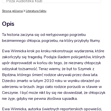
Poza Audioteka Klub
Dodaj do koszyka
Strona główna
Literatura faktu
Opis
Ta historia zaczyna się od nietypowego pogrzebu
bezimiennego chłopca, pogrzebu, na który przybyły tłumy.
Ewa Winnicka krok po kroku rekonstruuje wydarzenia, które
zakończyły się tragedią. Podąża śladem policjantów, których
upór doprowadził w końcu do tego, że nieznany chłopczyk
odzyskał tożsamość. Teraz wiemy, że był to Szymek z
Będzina, którego śmierć rodzice ukrywali przez dwa lata.
Dziecko zmarło w lutym 2010 roku w wyniku obrażeń po
uderzeniu w brzuch. Jego ciało rodzice porzucili w stawie w
Cieszynie. I być może nikt by się nie dowiedział, że chłopczyk
nie żyje, gdyby nie pewna złośliwa sąsiadka.
Ewa Winnicka, autorka świetnych reporterskich opowieści,