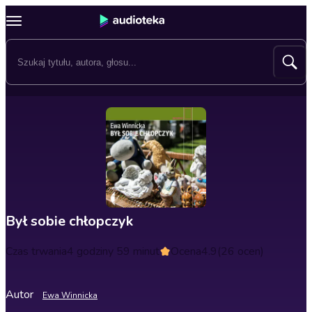
Był sobie chłopczyk
Czas trwania
4 godziny 59 minut
Ocena
4.9
(26 ocen)
Autor
Ewa Winnicka