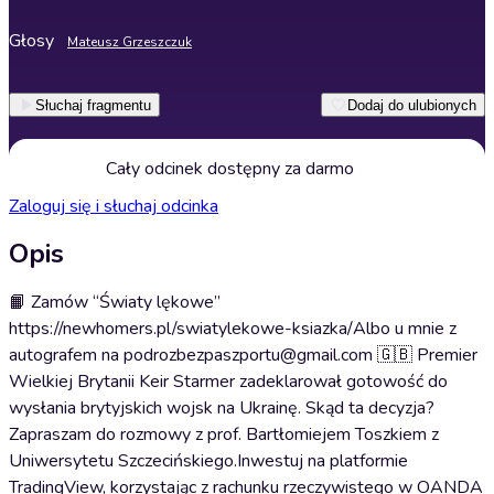
Głosy
Mateusz Grzeszczuk
Słuchaj fragmentu
Dodaj do ulubionych
Cały odcinek dostępny za darmo
Zaloguj się i słuchaj odcinka
Opis
📙 Zamów “Światy lękowe”
https://newhomers.pl/swiatylekowe-ksiazka/Albo u mnie z
autografem na podrozbezpaszportu@gmail.com 🇬🇧 Premier
Wielkiej Brytanii Keir Starmer zadeklarował gotowość do
wysłania brytyjskich wojsk na Ukrainę. Skąd ta decyzja?
Zapraszam do rozmowy z prof. Bartłomiejem Toszkiem z
Uniwersytetu Szczecińskiego.Inwestuj na platformie
TradingView, korzystając z rachunku rzeczywistego w OANDA