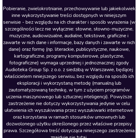
Literatura anglojęzyczna
Pobieranie, zwielokrotnianie, przechowywanie lub jakiekolwiek
inne wykorzystywanie treści dostępnych w niniejszym
Literatura faktu
serwisie - bez względu na ich charakter i sposób wyrażenia (w
szczególności lecz nie wyłącznie: słowne, słowno-muzyczne,
Literatura obyczajowa
muzyczne, audiowizualne, audialne, tekstowe, graficzne i
Literatura piękna obca
zawarte w nich dane i informacje, bazy danych i zawarte w nich
dane) oraz formę (np. literackie, publicystyczne, naukowe,
Literatura piękna polska
kartograficzne, programy komputerowe, plastyczne,
Nagrania relaksacyjne
fotograficzne) wymaga uprzedniej i jednoznacznej zgody
Audioteka Group Sp. z o.o. z siedzibą w Warszawie, będącej
Nauka języków
właścicielem niniejszego serwisu, bez względu na sposób ich
Nauki humanistyczne
eksploracji i wykorzystaną metodę (manualną lub
zautomatyzowaną technikę, w tym z użyciem programów
Podcasty i audycje
uczenia maszynowego lub sztucznej inteligencji). Powyższe
Polityka
zastrzeżenie nie dotyczy wykorzystywania jedynie w celu
ułatwienia ich wyszukiwania przez wyszukiwarki internetowe
Prasa
oraz korzystania w ramach stosunków umownych lub
Religia
dozwolonego użytku określonego przez właściwe przepisy
prawa. Szczegółowa treść dotycząca niniejszego zastrzeżenia
Romans
znajduje się
tutaj
.