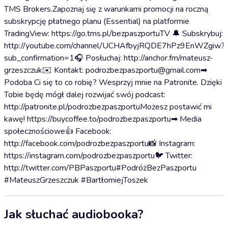
TMS Brokers.Zapoznaj się z warunkami promocji na roczną
subskrypcję płatnego planu (Essential) na platformie
TradingView: https://go.tms.pl/bezpaszportuTV 🔔 Subskrybuj:
http://youtube.com/channel/UCHAfbyjRQDE7hPz9EnWZgiw?
sub_confirmation=1🎧 Posłuchaj: http://anchor.fm/mateusz-
grzeszczuk✉️ Kontakt: podrozbezpaszportu@gmail.com➡
Podoba Ci się to co robię? Wesprzyj mnie na Patronite. Dzięki
Tobie będę mógł dalej rozwijać swój podcast:
http://patronite.pl/podrozbezpaszportuMożesz postawić mi
kawę! https://buycoffee.to/podrozbezpaszportu➡ Media
społecznościowe👍 Facebook:
http://facebook.com/podrozbezpaszportu📸 Instagram:
https://instagram.com/podrozbezpaszportu🐦 Twitter:
http://twitter.com/PBPaszportu#PodróżBezPaszportu
#MateuszGrzeszczuk #BartłomiejToszek
Jak słuchać audiobooka?