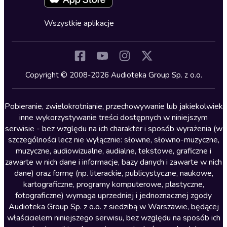
Fantastyka
Cykle audiobooków
Horror
Wszystkie aplikacje
Inne języki
Komedia
Kryminały
Copyright © 2008-2026 Audioteka Group Sp. z o.o.
Lektury szkolne
Literatura anglojęzyczna
Pobieranie, zwielokrotnianie, przechowywanie lub jakiekolwiek
inne wykorzystywanie treści dostępnych w niniejszym
Literatura faktu
serwisie - bez względu na ich charakter i sposób wyrażenia (w
szczególności lecz nie wyłącznie: słowne, słowno-muzyczne,
Literatura obyczajowa
muzyczne, audiowizualne, audialne, tekstowe, graficzne i
Literatura piękna obca
zawarte w nich dane i informacje, bazy danych i zawarte w nich
dane) oraz formę (np. literackie, publicystyczne, naukowe,
Literatura piękna polska
kartograficzne, programy komputerowe, plastyczne,
Nagrania relaksacyjne
fotograficzne) wymaga uprzedniej i jednoznacznej zgody
Audioteka Group Sp. z o.o. z siedzibą w Warszawie, będącej
Nauka języków
właścicielem niniejszego serwisu, bez względu na sposób ich