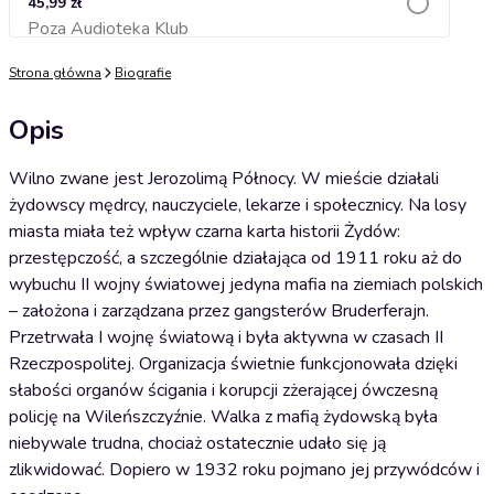
45,99 zł
Poza Audioteka Klub
Dodaj do koszyka
Strona główna
Biografie
Opis
Wilno zwane jest Jerozolimą Północy. W mieście działali
żydowscy mędrcy, nauczyciele, lekarze i społecznicy. Na losy
miasta miała też wpływ czarna karta historii Żydów:
przestępczość, a szczególnie działająca od 1911 roku aż do
wybuchu II wojny światowej jedyna mafia na ziemiach polskich
– założona i zarządzana przez gangsterów Bruderferajn.
Przetrwała I wojnę światową i była aktywna w czasach II
Rzeczpospolitej. Organizacja świetnie funkcjonowała dzięki
słabości organów ścigania i korupcji zżerającej ówczesną
policję na Wileńszczyźnie. Walka z mafią żydowską była
niebywale trudna, chociaż ostatecznie udało się ją
zlikwidować. Dopiero w 1932 roku pojmano jej przywódców i