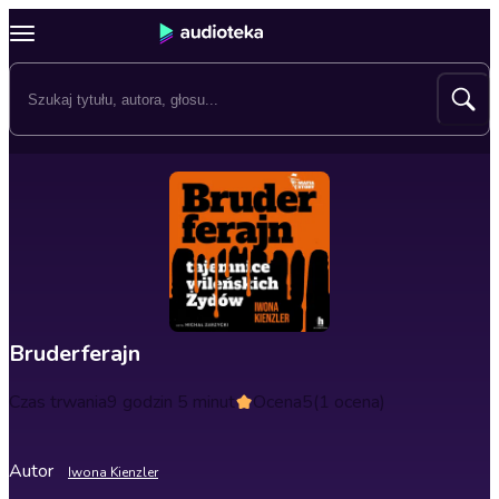
Bruderferajn
Czas trwania
9 godzin 5 minut
Ocena
5
(1 ocena)
Autor
Iwona Kienzler