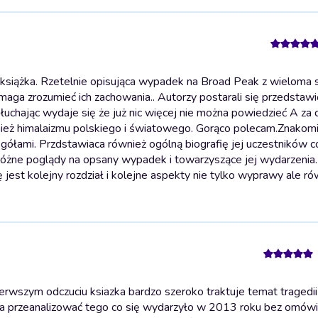
książka. Rzetelnie opisująca wypadek na Broad Peak z wieloma 
maga zrozumieć ich zachowania.. Autorzy postarali się przedstawi
uchając wydaje się że już nic więcej nie można powiedzieć A za c
wnież himalaizmu polskiego i światowego. Gorąco polecam.
Znakomi
gółami. Przdstawiaca również ogólną biografię jej uczestników 
ć różne poglądy na opsany wypadek i towarzyszące jej wydarzenia.
 jest kolejny rozdział i kolejne aspekty nie tylko wyprawy ale ró
wszym odczuciu ksiazka bardzo szeroko traktuje temat tragedii 
na przeanalizować tego co się wydarzyło w 2013 roku bez omówi