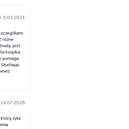
5.01.2021
szczegółami.
ć różne
hwilę jest
ta książka.
co pomaga
 Słuchając
wnież
14.07.2018
którą żyła
enia