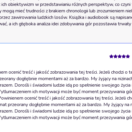
 ich obiektywizm w przedstawianiu różnych perspektyw, co czyni t
 mogą mieć trudności z brakiem chronologii lub zrozumieniem niek
rzez zawirowania ludzkich losów. Książka i audiobook są napisane
wać, a ich głęboka analiza idei zdobywania gór pozostawia trwały 
ocenić treść i jakość zobrazowania tej treści. Jeżeli chodzi o 
zeorany dogłębnie momentami aż za bardzo. My żyjący na nizinach
razem. Dorośli i świadomi ludzie idą po spełnienie swojego życia 
. Wytlumaczeniem ich motywacji może być moment przezywania gó
owinienem ocenić treść i jakość zobrazowania tej treści. Jeżeli c
mat przeorany dogłębnie momentami aż za bardzo. My żyjący na ni
razem. Dorośli i świadomi ludzie idą po spełnienie swojego życia 
. Wytlumaczeniem ich motywacji może być moment przezywania gó