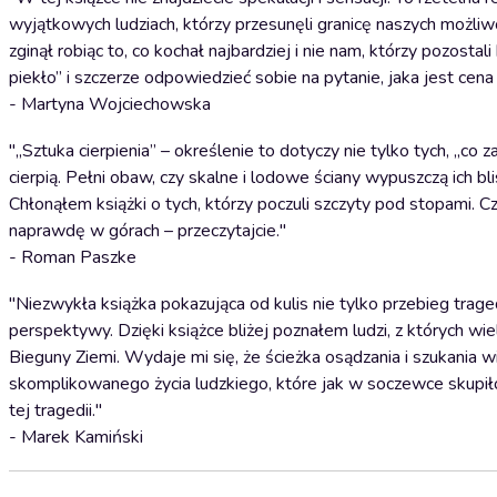
wyjątkowych ludziach, którzy przesunęli granicę naszych możliwoś
zginął robiąc to, co kochał najbardziej i nie nam, którzy pozosta
piekło” i szczerze odpowiedzieć sobie na pytanie, jaka jest cena
- Martyna Wojciechowska
"„Sztuka cierpienia” – określenie to dotyczy nie tylko tych, „co
cierpią. Pełni obaw, czy skalne i lodowe ściany wypuszczą ich
Chłonąłem książki o tych, którzy poczuli szczyty pod stopami. C
naprawdę w górach ­­– przeczytajcie."
- Roman Paszke
"Niezwykła książka pokazująca od kulis nie tylko przebieg traged
perspektywy. Dzięki książce bliżej poznałem ludzi, z których w
Bieguny Ziemi. Wydaje mi się, że ścieżka osądzania i szukania w
skomplikowanego życia ludzkiego, które jak w soczewce skupiło
tej tragedii."
- Marek Kamiński