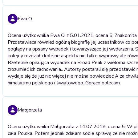
Ewa O.
Ocena użytkownika Ewa O. z 5.01.2021, ocena 5; Znakomita 
Przdstawiaca również ogólną biografię jej uczestników co po
poglądy na opsany wypadek i towarzyszące jej wydarzenia. Sł
kolejny rozdział i kolejne aspekty nie tylko wyprawy ale ró
Rzetelnie opisująca wypadek na Broad Peak z wieloma szcze
zrozumieć ich zachowania.. Autorzy postarali się przedstawi
wydaje się że już nic więcej nie można powiedzieć A za chwilę
himalaizmu polskiego i światowego. Gorąco polecam.
Małgorzata
Ocena użytkownika Małgorzata z 14.07.2018, ocena 5; W pier
cała Polska. Potem jednak zdałam sobie sprawę że nie moż