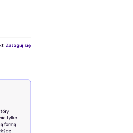
kt.
Zaloguj się
tóry 
ie tylko 
ą formą 
kście 