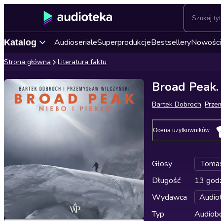
Audioseriale
Superprodukcje
Bestsellery
Nowości
Katalog
Strona główna
Literatura faktu
Broad Peak. 
Bartek Dobroch
,
Prze
Ocena użytkowników
Głosy
Tomas
Długość
13 godz
Wydawca
Audio
Typ
Audiobo