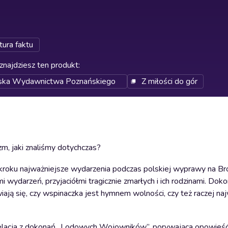
tura faktu
znajdziesz ten produkt
:
erska Wydawnictwa Poznańskiego
Z miłości do gór
m, jaki znaliśmy dotychczas?
po kroku najważniejsze wydarzenia podczas polskiej wyprawy na B
darzeń, przyjaciółmi tragicznie zmarłych i ich rodzinami. Doko
awiają się, czy wspinaczka jest hymnem wolności, czy też raczej n
lna relacja z dokonań „Lodowych Wojowników”, porywająca opowieś