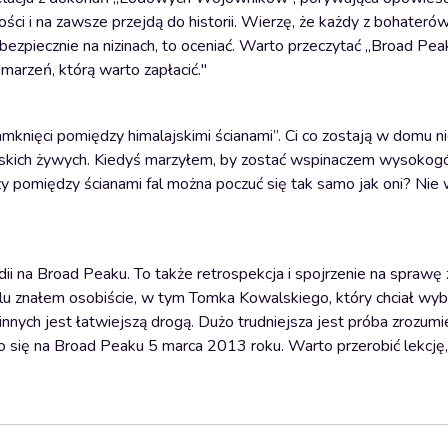
ci i na zawsze przejdą do historii. Wierzę, że każdy z bohaterów 
li bezpiecznie na nizinach, to oceniać. Warto przeczytać „Broad Pea
 marzeń, którą warto zapłacić."
 zamknięci pomiędzy himalajskimi ścianami”. Ci co zostają w domu 
 bliskich żywych. Kiedyś marzyłem, by zostać wspinaczem wysokog
zy pomiędzy ścianami fal można poczuć się tak samo jak oni? Nie w
ii na Broad Peaku. To także retrospekcja i spojrzenie na sprawę z
ielu znałem osobiście, w tym Tomka Kowalskiego, który chciał wyb
innych jest łatwiejszą drogą. Dużo trudniejsza jest próba zrozumi
 się na Broad Peaku 5 marca 2013 roku. Warto przerobić lekcję, 