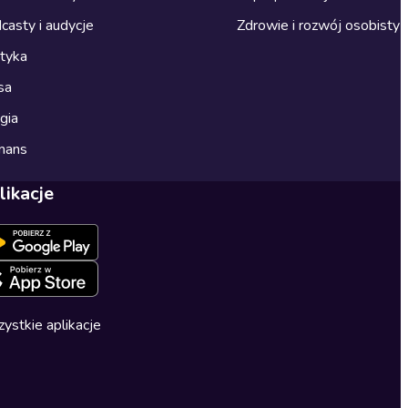
casty i audycje
Zdrowie i rozwój osobisty
ityka
sa
gia
mans
likacje
ystkie aplikacje