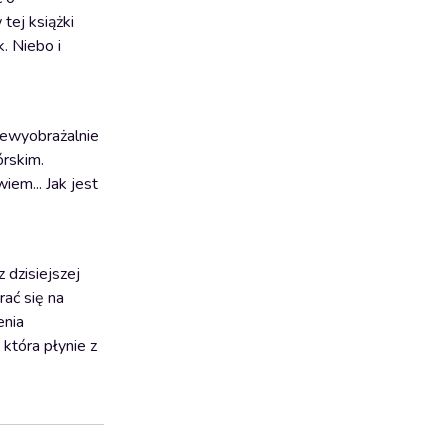
tej książki
k. Niebo i
niewyobrażalnie
órskim.
iem... Jak jest
 dzisiejszej
rać się na
enia
która płynie z