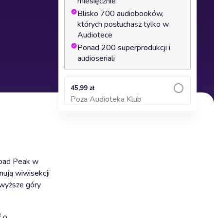
miesięcznie
Blisko 700 audiobooków,
których posłuchasz tylko w
Audiotece
Ponad 200 superprodukcji i
audioseriali
45,99 zł
Poza Audioteka Klub
Dodaj do koszyka
road Peak w
nują wiwisekcji
ajwyższe góry
ć o