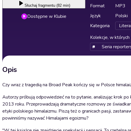
Format
MP3
Słuchaj
fragmentu (82 min)
Język
Polski
Dostępne w Klubie
Kategoria
Litera
Kolekcje, w których 
Seria report
Opis
Czy wraz z tragedią na Broad Peak kończy się w Polsce himalaiz
Autorzy próbują odpowiedzieć na to pytanie, analizując krok 
2013 roku. Przeprowadzają dramatyczne rozmowy ze świadkami wy
etyki polskiego himalaizmu. Piszą też o granicach pasji, zastan
powinniśmy nazywać Himalajami egoizmu?
"W tej książce nie znajdziecie spekulacji i sensacji. To rzete