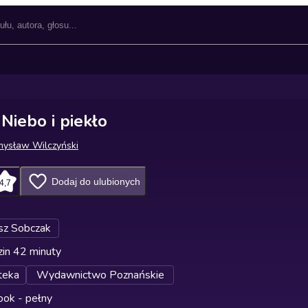
Niebo i piekło
mysław Wilczyński
Dodaj do ulubionych
4,7
z Sobczak
in 42 minuty
teka
Wydawnictwo Poznańskie
ok - pełny