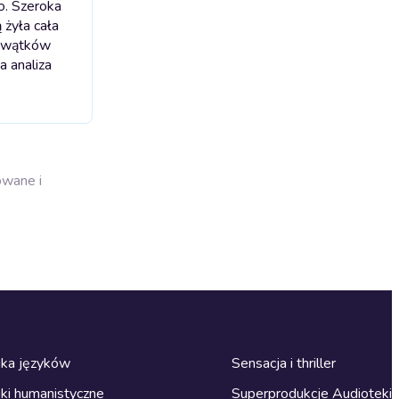
o. Szeroka
 żyła cała
a wątków
a analiza
owane i
ka języków
Sensacja i thriller
ki humanistyczne
Superprodukcje Audioteki