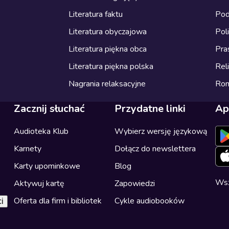
Literatura faktu
Pod
Literatura obyczajowa
Pol
Literatura piękna obca
Pra
Literatura piękna polska
Reli
Nagrania relaksacyjne
Ro
Zacznij słuchać
Przydatne linki
Ap
Audioteka Klub
Wybierz wersję językową
Karnety
Dołącz do newslettera
Karty upominkowe
Blog
Wsz
Aktywuj kartę
Zapowiedzi
Oferta dla firm i bibliotek
Cykle audiobooków
i