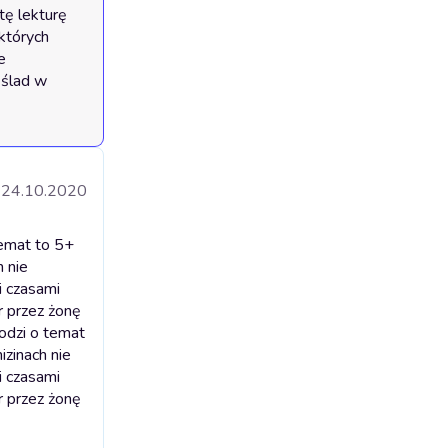
ę lekturę 
tórych 
 
ślad w 
24.10.2020
temat to 5+
 nie
i czasami
r przez żonę
hodzi o temat
zinach nie
i czasami
r przez żonę