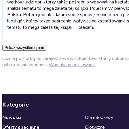
wątków ludzi gór, którzy także pośrednio wpływali na kszta
analiza tematu to mega zaleta tej książki. Polecam.
W pierwszy
Polska. Potem jednak zdałam sobie sprawę że nie można pr
ludzi gór, którzy także pośrednio wpływali na kształtowanie 
tematu to mega zaleta tej książki. Polecam.
Pokaż wszystkie opinie
Opinie pochodzą od zarejestrowanych Klientów, którzy dokonali 
publikowane zgodnie z
Warunkami opiniowania
.
Kategorie
Nowości
Dla młodzieży
Oferty specjalne
Erotyczne