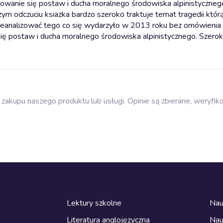
łtowanie się postaw i ducha moralnego środowiska alpinistyczneg
m odczuciu ksiazka bardzo szeroko traktuje temat tragedii którą
zeanalizować tego co się wydarzyło w 2013 roku bez omówieni
się postaw i ducha moralnego środowiska alpinistycznego. Szerok
zakupu naszego produktu lub usługi. Opinie są zbierane, weryfik
Lektury szkolne
Nau
Literatura anglojęzyczna
Nau