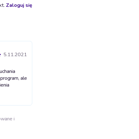
kt.
Zaloguj się
5.11.2021
uchania
program, ale
ienia
owane i