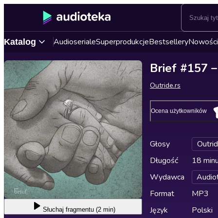
Audioseriale
Superprodukcje
Bestsellery
Nowości
Katalog
Brief #157 –
Outride.rs
Ocena użytkowników
Głosy
Outrid
Długość
18 min
Wydawca
Audio
Format
MP3
Język
Polski
Słuchaj
fragmentu (2 min)