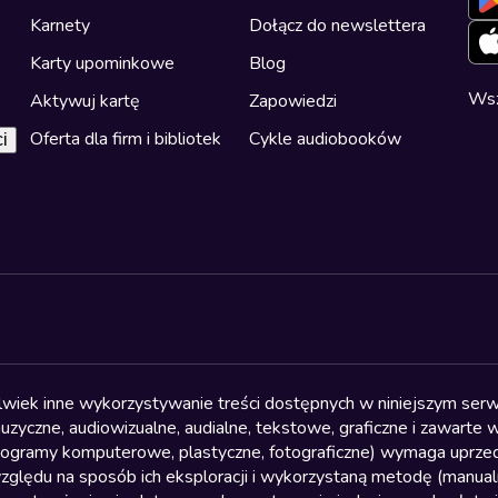
Karnety
Dołącz do newslettera
Karty upominkowe
Blog
Wsz
Aktywuj kartę
Zapowiedzi
Oferta dla firm i bibliotek
Cykle audiobooków
i
olwiek inne wykorzystywanie treści dostępnych w niniejszym serwi
yczne, audiowizualne, audialne, tekstowe, graficzne i zawarte w 
, programy komputerowe, plastyczne, fotograficzne) wymaga uprzedn
względu na sposób ich eksploracji i wykorzystaną metodę (manu