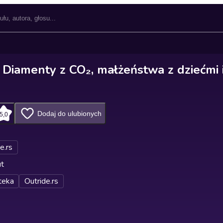
 Diamenty z CO₂, małżeństwa z dziećmi i
Dodaj do ulubionych
5,0
e.rs
ut
teka
Outride.rs