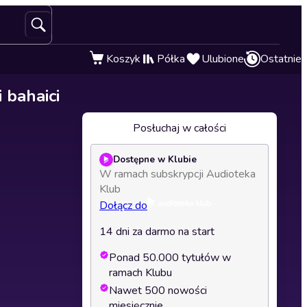
Koszyk
Półka
Ulubione
Ostatnie
 bahaici
Posłuchaj w całości
Dostępne w Klubie
W ramach subskrypcji Audioteka
Klub
Dołącz do
14 dni za darmo na start
Ponad 50.000 tytułów w
ramach Klubu
Nawet 500 nowości
miesięcznie