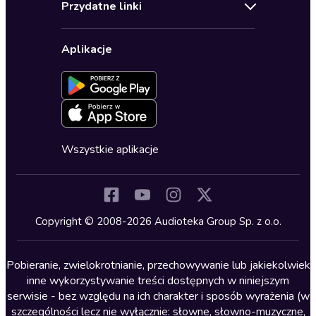
Biografie
Przydatne linki
Karnety
Polityka prywatności
Biznes, marketing, ekonomia
Wybierz wersję językową
Karty upominkowe
Ustawienia prywatności
Dla dzieci
Aplikacje
Dołącz do newslettera
Aktywuj kartę
Formularz zgłaszania nielegalnych treści
Dla młodzieży
Blog
Oferta dla firm i bibliotek
Deklaracja dostępności
Erotyczne
Zapowiedzi
Fantastyka
Cykle audiobooków
Horror
Wszystkie aplikacje
Inne języki
Komedia
Kryminały
Copyright © 2008-2026 Audioteka Group Sp. z o.o.
Lektury szkolne
Literatura anglojęzyczna
Pobieranie, zwielokrotnianie, przechowywanie lub jakiekolwiek
inne wykorzystywanie treści dostępnych w niniejszym
Literatura faktu
serwisie - bez względu na ich charakter i sposób wyrażenia (w
szczególności lecz nie wyłącznie: słowne, słowno-muzyczne,
Literatura obyczajowa