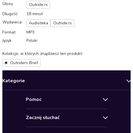
Głosy
Outride.rs
Długość
18 minut
Wydawca
Audioteka
Outride.rs
Format
MP3
Język
Polski
Kolekcje, w których znajdziesz ten produkt
:
Outriders Brief
Kategorie
Nowości
Pomoc
Oferty specjalne
Kontakt
Bestsellery
Zacznij słuchać
Pomoc
Audioseriale
Audioteka Klub
Regulamin