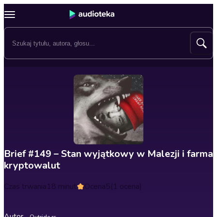
Brief #149 – Stan wyjątkowy w Malezji i farma
kryptowalut
Czas trwania
18 minut
Ocena
5
(1 ocena)
Autor