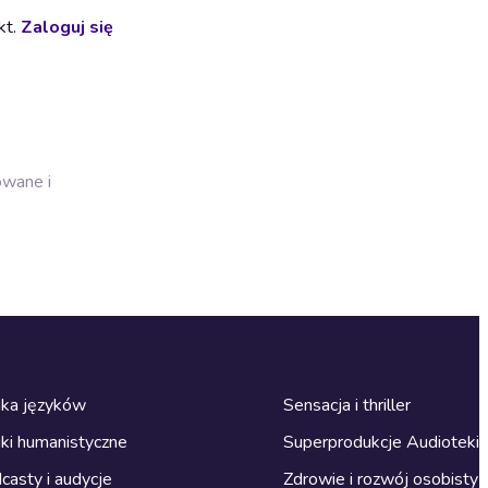
kt.
Zaloguj się
owane i
ka języków
Sensacja i thriller
ki humanistyczne
Superprodukcje Audioteki
casty i audycje
Zdrowie i rozwój osobisty