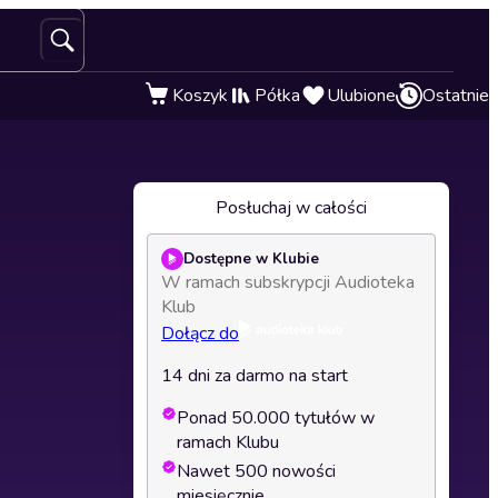
Koszyk
Półka
Ulubione
Ostatnie
Posłuchaj w całości
Dostępne w Klubie
W ramach subskrypcji Audioteka
Klub
Dołącz do
14 dni za darmo na start
Ponad 50.000 tytułów w
ramach Klubu
Nawet 500 nowości
miesięcznie