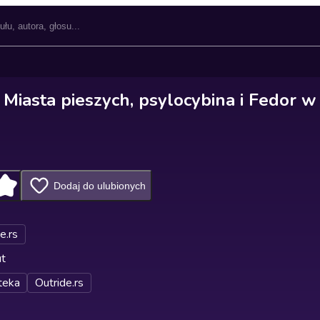
 Miasta pieszych, psylocybina i Fedor w
Dodaj do ulubionych
e.rs
ut
teka
Outride.rs