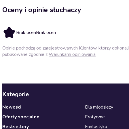
Oceny i opinie słuchaczy
Brak ocen
Brak ocen
Opinie pochodzą od zarejestrowanych Klientów, którzy dokonali 
publikowane zgodnie z
Warunkami opiniowania
.
Kategorie
Nowości
Dla młodzieży
Oferty specjalne
Erotyczne
Bestsellery
Fantastyka