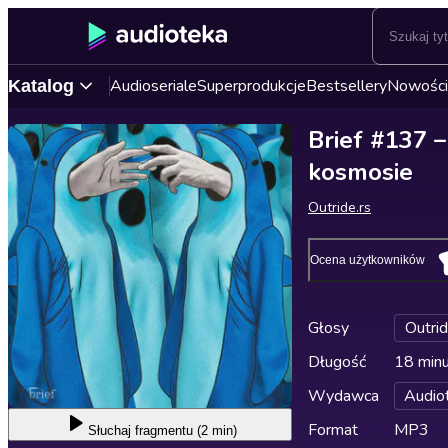
Audioseriale
Superprodukcje
Bestsellery
Nowości
Katalog
Brief #137 –
kosmosie
Outride.rs
Ocena użytkowników
Głosy
Outrid
Długość
18 min
Wydawca
Audio
Format
MP3
Słuchaj
fragmentu (2 min)