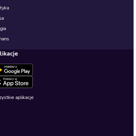
ityka
sa
gia
mans
likacje
ystkie aplikacje