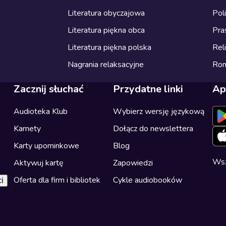
Literatura obyczajowa
Pol
Literatura piękna obca
Pra
Literatura piękna polska
Reli
Nagrania relaksacyjne
Ro
Zacznij słuchać
Przydatne linki
Ap
Audioteka Klub
Wybierz wersję językową
Karnety
Dołącz do newslettera
Karty upominkowe
Blog
Wsz
Aktywuj kartę
Zapowiedzi
Oferta dla firm i bibliotek
Cykle audiobooków
i