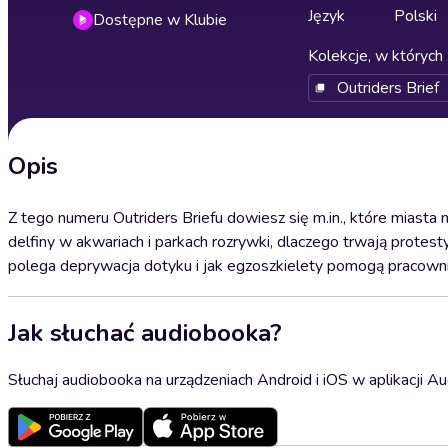
Język
Polski
Dostępne w Klubie
Kolekcje, w których 
Outriders Brief
Opis
Z tego numeru Outriders Briefu dowiesz się m.in., które miasta 
delfiny w akwariach i parkach rozrywki, dlaczego trwają protes
polega deprywacja dotyku i jak egzoszkielety pomogą pracowni
Jak słuchać audiobooka?
Słuchaj audiobooka na urządzeniach Android i iOS w aplikacji Au