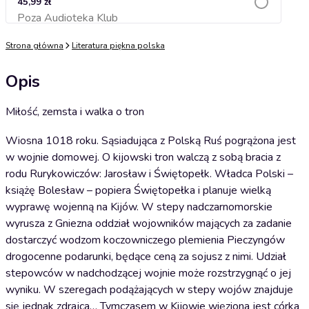
45,99 zł
Poza Audioteka Klub
Dodaj do koszyka
Strona główna
Literatura piękna polska
Opis
Miłość, zemsta i walka o tron
Wiosna 1018 roku. Sąsiadująca z Polską Ruś pogrążona jest
w wojnie domowej. O kijowski tron walczą z sobą bracia z
rodu Rurykowiczów: Jarosław i Świętopełk. Władca Polski –
książę Bolesław – popiera Świętopełka i planuje wielką
wyprawę wojenną na Kijów. W stepy nadczarnomorskie
wyrusza z Gniezna oddział wojowników mających za zadanie
dostarczyć wodzom koczowniczego plemienia Pieczyngów
drogocenne podarunki, będące ceną za sojusz z nimi. Udział
stepowców w nadchodzącej wojnie może rozstrzygnąć o jej
wyniku. W szeregach podążających w stepy wojów znajduje
się jednak zdrajca… Tymczasem w Kijowie więziona jest córka