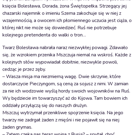
księcia Bolesława, Dorada, żona Świętopełka. Strzegący jej
chazarski najemnik o imieniu Szema zakochuje się w niej z
wzajemnością, a owocem ich płomiennego uczucia jest ciąża, o
której nikt nie może się dowiedzieć. Ruś nie potrzebuje
kolejnego pretendenta do walki o tron…
Twarz Bolesława nabrała naraz niezwykłej powagi. Zdawało
się, że wzrokiem przenika Mszczuja niemal na wskroś. Każde z
kolejnych słów wypowiadał dobitnie, niezwykle powoli,
cedząc je przez zęby.
– Wasza misja ma niezmierną wagę. Dwie skrzynie, które
dostarczycie Pieczyngom, są ceną za sojusz z nimi. W zamian
za nie ich wodzowie wyślą hordy swoich wojowników na Ruś.
Wy będziecie im towarzyszyć aż do Kijowa. Tam bowiem ich
oddziały przyłączą się do naszych drużyn.
Mszczuj wytrzymał przenikliwe spojrzenie księcia. Na jego
twarzy nie zadrgał żaden z mięśni i nie pojawił się na niej
żaden grymas.
– Zatem czeka nas teraz wojna z Rusią? – spytał, choć