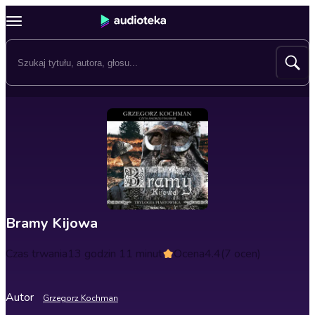
Bramy Kijowa
Czas trwania
13 godzin 11 minut
Ocena
4.4
(7 ocen)
Autor
Grzegorz Kochman