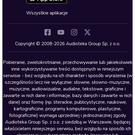
Fantastyka
Cykle audiobooków
Horror
Wszystkie aplikacje
Inne języki
Komedia
Kryminały
Copyright © 2008-2026 Audioteka Group Sp. z o.o.
Lektury szkolne
Literatura anglojęzyczna
Pobieranie, zwielokrotnianie, przechowywanie lub jakiekolwiek
inne wykorzystywanie treści dostępnych w niniejszym
Literatura faktu
serwisie - bez względu na ich charakter i sposób wyrażenia (w
szczególności lecz nie wyłącznie: słowne, słowno-muzyczne,
Literatura obyczajowa
muzyczne, audiowizualne, audialne, tekstowe, graficzne i
Literatura piękna obca
zawarte w nich dane i informacje, bazy danych i zawarte w nich
dane) oraz formę (np. literackie, publicystyczne, naukowe,
Literatura piękna polska
kartograficzne, programy komputerowe, plastyczne,
Nagrania relaksacyjne
fotograficzne) wymaga uprzedniej i jednoznacznej zgody
Audioteka Group Sp. z o.o. z siedzibą w Warszawie, będącej
Nauka języków
właścicielem niniejszego serwisu, bez względu na sposób ich
Nauki humanistyczne