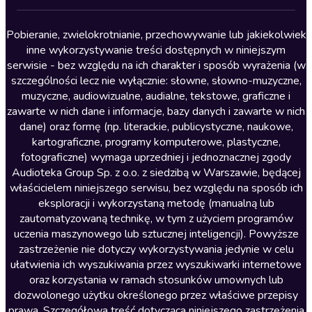
Lektury szkolne
Literatura anglojęzyczna
Pobieranie, zwielokrotnianie, przechowywanie lub jakiekolwiek
inne wykorzystywanie treści dostępnych w niniejszym
Literatura faktu
serwisie - bez względu na ich charakter i sposób wyrażenia (w
szczególności lecz nie wyłącznie: słowne, słowno-muzyczne,
Literatura obyczajowa
muzyczne, audiowizualne, audialne, tekstowe, graficzne i
Literatura piękna obca
zawarte w nich dane i informacje, bazy danych i zawarte w nich
dane) oraz formę (np. literackie, publicystyczne, naukowe,
Literatura piękna polska
kartograficzne, programy komputerowe, plastyczne,
Nagrania relaksacyjne
fotograficzne) wymaga uprzedniej i jednoznacznej zgody
Audioteka Group Sp. z o.o. z siedzibą w Warszawie, będącej
Nauka języków
właścicielem niniejszego serwisu, bez względu na sposób ich
Nauki humanistyczne
eksploracji i wykorzystaną metodę (manualną lub
zautomatyzowaną technikę, w tym z użyciem programów
Podcasty i audycje
uczenia maszynowego lub sztucznej inteligencji). Powyższe
Polityka
zastrzeżenie nie dotyczy wykorzystywania jedynie w celu
ułatwienia ich wyszukiwania przez wyszukiwarki internetowe
Prasa
oraz korzystania w ramach stosunków umownych lub
Religia
dozwolonego użytku określonego przez właściwe przepisy
prawa. Szczegółowa treść dotycząca niniejszego zastrzeżenia