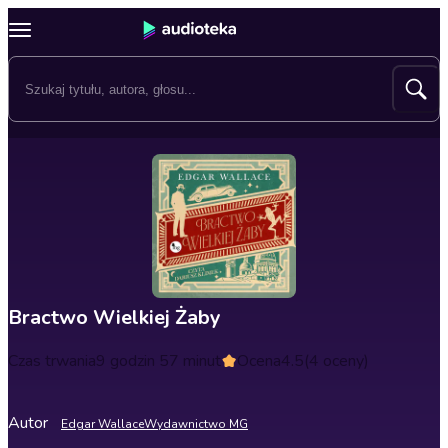
Bractwo Wielkiej Żaby
Czas trwania
9 godzin 57 minut
Ocena
4.5
(4 oceny)
Autor
Edgar Wallace
Wydawnictwo MG