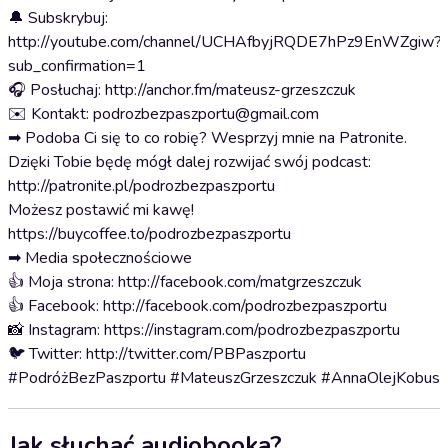
🔔 Subskrybuj:
http://youtube.com/channel/UCHAfbyjRQDE7hPz9EnWZgiw?
sub_confirmation=1
🎧 Posłuchaj: http://anchor.fm/mateusz-grzeszczuk
✉️ Kontakt: podrozbezpaszportu@gmail.com
➡ Podoba Ci się to co robię? Wesprzyj mnie na Patronite.
Dzięki Tobie będę mógł dalej rozwijać swój podcast:
http://patronite.pl/podrozbezpaszportu
Możesz postawić mi kawę!
https://buycoffee.to/podrozbezpaszportu
➡ Media społecznościowe
👍 Moja strona: http://facebook.com/matgrzeszczuk
👍 Facebook: http://facebook.com/podrozbezpaszportu
📸 Instagram: https://instagram.com/podrozbezpaszportu
🐦 Twitter: http://twitter.com/PBPaszportu
#PodróżBezPaszportu #MateuszGrzeszczuk #AnnaOlejKobus
Jak słuchać audiobooka?