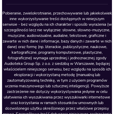
Lektury szkolne
Literatura anglojęzyczna
Pobieranie, zwielokrotnianie, przechowywanie lub jakiekolwiek
inne wykorzystywanie treści dostępnych w niniejszym
Literatura faktu
serwisie - bez względu na ich charakter i sposób wyrażenia (w
szczególności lecz nie wyłącznie: słowne, słowno-muzyczne,
Literatura obyczajowa
muzyczne, audiowizualne, audialne, tekstowe, graficzne i
Literatura piękna obca
zawarte w nich dane i informacje, bazy danych i zawarte w nich
dane) oraz formę (np. literackie, publicystyczne, naukowe,
Literatura piękna polska
kartograficzne, programy komputerowe, plastyczne,
Nagrania relaksacyjne
fotograficzne) wymaga uprzedniej i jednoznacznej zgody
Audioteka Group Sp. z o.o. z siedzibą w Warszawie, będącej
Nauka języków
właścicielem niniejszego serwisu, bez względu na sposób ich
Nauki humanistyczne
eksploracji i wykorzystaną metodę (manualną lub
zautomatyzowaną technikę, w tym z użyciem programów
Podcasty i audycje
uczenia maszynowego lub sztucznej inteligencji). Powyższe
Polityka
zastrzeżenie nie dotyczy wykorzystywania jedynie w celu
ułatwienia ich wyszukiwania przez wyszukiwarki internetowe
Prasa
oraz korzystania w ramach stosunków umownych lub
Religia
dozwolonego użytku określonego przez właściwe przepisy