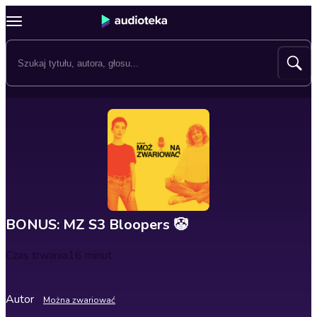
BONUS: MZ S3 Bloopers 🤡
Czas trwania
16 minut
Autor
Można zwariować