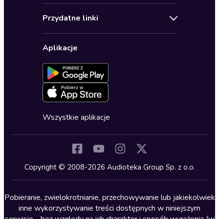
Audioteka Klub
Regulamin
Biografie
Przydatne linki
Karnety
Polityka prywatności
Biznes, marketing, ekonomia
Wybierz wersję językową
Karty upominkowe
Ustawienia prywatności
Dla dzieci
Aplikacje
Dołącz do newslettera
Aktywuj kartę
Formularz zgłaszania nielegalnych treści
Dla młodzieży
Blog
Oferta dla firm i bibliotek
Deklaracja dostępności
Erotyczne
Zapowiedzi
Fantastyka
Cykle audiobooków
Horror
Wszystkie aplikacje
Inne języki
Komedia
Kryminały
Copyright © 2008-2026 Audioteka Group Sp. z o.o.
Lektury szkolne
Literatura anglojęzyczna
Pobieranie, zwielokrotnianie, przechowywanie lub jakiekolwiek
inne wykorzystywanie treści dostępnych w niniejszym
Literatura faktu