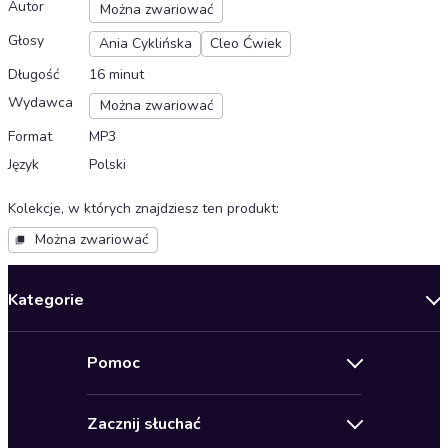
Autor
Można zwariować
Głosy
Ania Cyklińska
Cleo Ćwiek
Długość
16 minut
Wydawca
Można zwariować
Format
MP3
Język
Polski
Kolekcje, w których znajdziesz ten produkt
:
Można zwariować
Kategorie
Nowości
Pomoc
Oferty specjalne
Kontakt
Bestsellery
Zacznij słuchać
Pomoc
Audioseriale