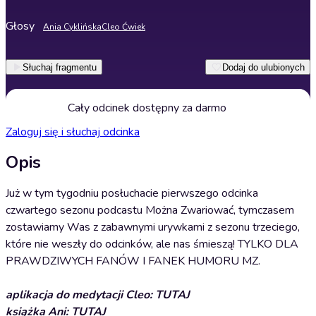
Głosy
Ania Cyklińska
Cleo Ćwiek
Słuchaj fragmentu
Dodaj do ulubionych
Cały odcinek dostępny za darmo
Zaloguj się i słuchaj odcinka
Opis
Już w tym tygodniu posłuchacie pierwszego odcinka
czwartego sezonu podcastu Można Zwariować, tymczasem
zostawiamy Was z zabawnymi urywkami z sezonu trzeciego,
które nie weszły do odcinków, ale nas śmieszą! TYLKO DLA
PRAWDZIWYCH FANÓW I FANEK HUMORU MZ.
aplikacja do medytacji Cleo: TUTAJ
książka Ani: TUTAJ