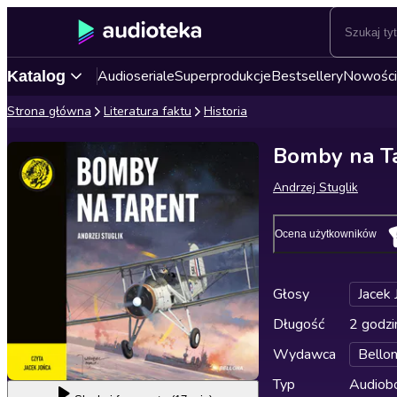
Audioseriale
Superprodukcje
Bestsellery
Nowości
Katalog
Strona główna
Literatura faktu
Historia
Bomby na T
Andrzej Stuglik
Ocena użytkowników
Głosy
Jacek 
Długość
2 godzi
Wydawca
Bello
Typ
Audiobo