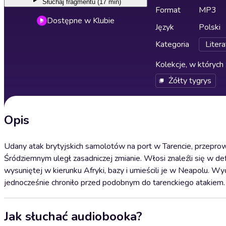
Słuchaj
fragmentu (17 min)
Format
MP3
Dostępne w Klubie
Język
Polski
Kategoria
Litera
Kolekcje, w których 
Żółty tygrys
Opis
Udany atak brytyjskich samolotów na port w Tarencie, przeprow
Śródziemnym uległ zasadniczej zmianie. Włosi znaleźli się w de
wysuniętej w kierunku Afryki, bazy i umieścili je w Neapolu. Wy
jednocześnie chroniło przed podobnym do tarenckiego atakiem.
Jak słuchać audiobooka?