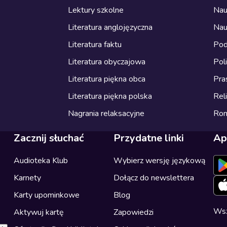
Lektury szkolne
Nau
Literatura anglojęzyczna
Nau
Literatura faktu
Pod
Literatura obyczajowa
Pol
Literatura piękna obca
Pra
Literatura piękna polska
Reli
Nagrania relaksacyjne
Ro
Zacznij słuchać
Przydatne linki
Ap
Audioteka Klub
Wybierz wersję językową
Karnety
Dołącz do newslettera
Karty upominkowe
Blog
Wsz
Aktywuj kartę
Zapowiedzi