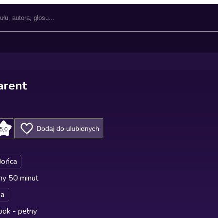
arent
Dodaj do ulubionych
5,0
Jońca
ny 50 minut
na
ok - pełny