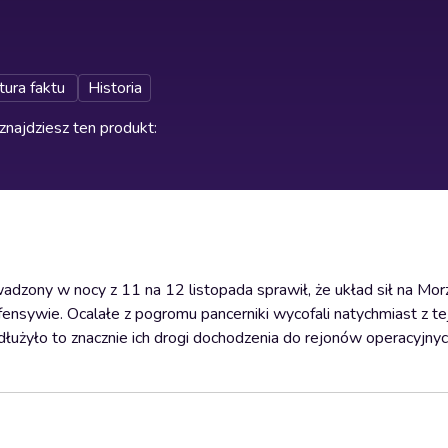
tura faktu
Historia
znajdziesz ten produkt
:
adzony w nocy z 11 na 12 listopada sprawił, że układ sił na Mor
fensywie. Ocalałe z pogromu pancerniki wycofali natychmiast z te
dłużyło to znacznie ich drogi dochodzenia do rejonów operacyjnyc