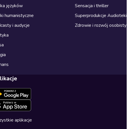
ka języków
Sensacja i thriller
ki humanistyczne
Superprodukcje Audioteki
casty i audycje
Zdrowie i rozwój osobisty
ityka
sa
gia
mans
likacje
ystkie aplikacje