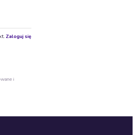
kt.
Zaloguj się
owane i