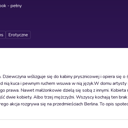
ok - pełny
ns
Erotyczne
a. Dziewczyna wślizguje się do kabiny prysznicowej i opiera się o
zed nią kuca i pewnym ruchem wsuwa w nią język.W domu artysty
znego prawa. Nawet małżonkowie dzielą się sobą z innymi. Kobieta
dwie kobiety. Albo trzej mężczyźni. Wszyscy kochają ten brak za
go akcja rozgrywa się na przedmieściach Berlina. To opis społec