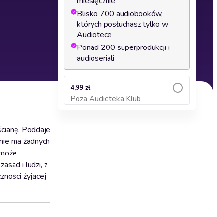
miesięcznie
Blisko 700 audiobooków,
których posłuchasz tylko w
Audiotece
Ponad 200 superprodukcji i
audioseriali
4,99 zł
Poza Audioteka Klub
Dodaj do koszyka
 ścianę. Poddaje
 nie ma żadnych
 może
sad i ludzi, z
zności żyjącej