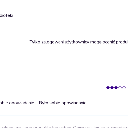
dioteki
Tylko zalogowani użytkownicy mogą ocenić produ
ie opowiadanie ....
Było sobie opowiadanie ....
zakupu naszego produktu lub usługi. Opinie są zbierane, weryfik