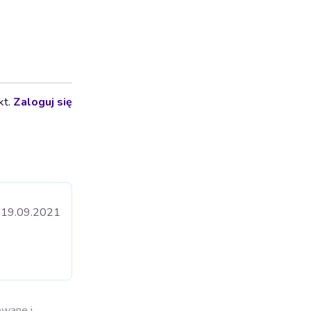
kt.
Zaloguj się
19.09.2021
owane i