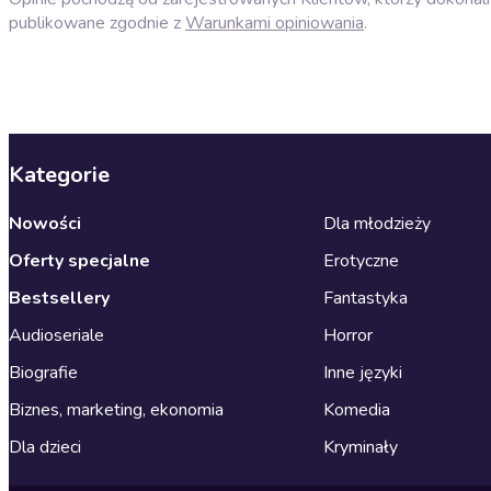
publikowane zgodnie z
Warunkami opiniowania
.
Kategorie
Nowości
Dla młodzieży
Oferty specjalne
Erotyczne
Bestsellery
Fantastyka
Audioseriale
Horror
Biografie
Inne języki
Biznes, marketing, ekonomia
Komedia
Dla dzieci
Kryminały