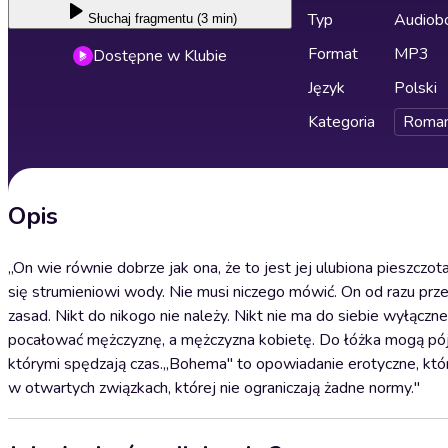
Typ
Audiobo
Słuchaj
fragmentu (3 min)
Format
MP3
Dostępne w Klubie
Język
Polski
Kategoria
Roma
Opis
„On wie równie dobrze jak ona, że to jest jej ulubiona pieszczot
się strumieniowi wody. Nie musi niczego mówić. On od razu pr
zasad. Nikt do nikogo nie należy. Nikt nie ma do siebie wyłąc
pocałować mężczyznę, a mężczyzna kobietę. Do łóżka mogą pójść 
którymi spędzają czas.„Bohema" to opowiadanie erotyczne, które
w otwartych związkach, której nie ograniczają żadne normy."