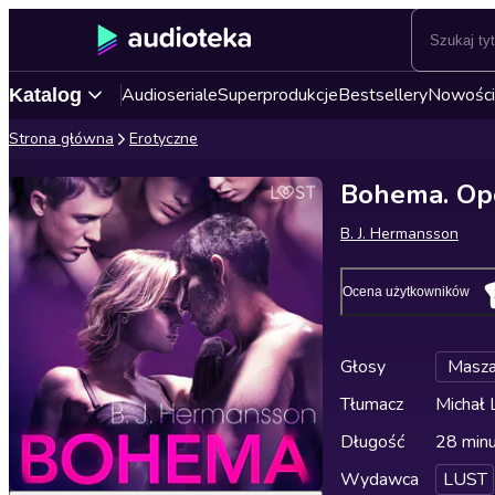
Audioseriale
Superprodukcje
Bestsellery
Nowości
Katalog
Strona główna
Erotyczne
Bohema. Op
B. J. Hermansson
Ocena użytkowników
Głosy
Masza
Tłumacz
Michał 
Długość
28 min
Wydawca
LUST