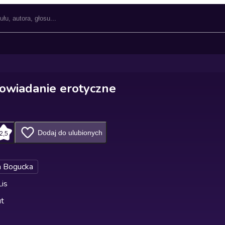
owiadanie erotyczne
Dodaj do ulubionych
2,5
 Bogucka
Lis
ut