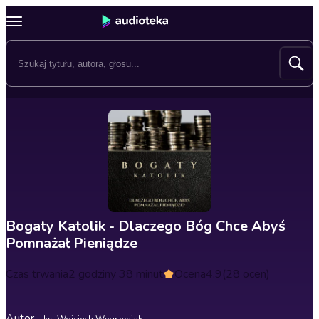
Bogaty Katolik - Dlaczego Bóg Chce Abyś
Pomnażał Pieniądze
Czas trwania
2 godziny 38 minut
Ocena
4.9
(28 ocen)
Autor