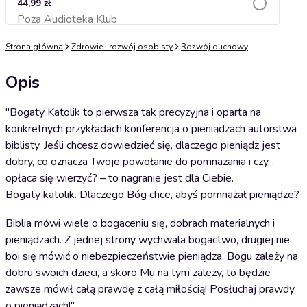
44,99 zł
Poza Audioteka Klub
Dodaj do koszyka
Strona główna
Zdrowie i rozwój osobisty
Rozwój duchowy
Opis
"Bogaty Katolik to pierwsza tak precyzyjna i oparta na
konkretnych przykładach konferencja o pieniądzach autorstwa
biblisty. Jeśli chcesz dowiedzieć się, dlaczego pieniądz jest
dobry, co oznacza Twoje powołanie do pomnażania i czy...
opłaca się wierzyć? – to nagranie jest dla Ciebie.
Bogaty katolik. Dlaczego Bóg chce, abyś pomnażał pieniądze?
Biblia mówi wiele o bogaceniu się, dobrach materialnych i
pieniądzach. Z jednej strony wychwala bogactwo, drugiej nie
boi się mówić o niebezpieczeństwie pieniądza. Bogu zależy na
dobru swoich dzieci, a skoro Mu na tym zależy, to będzie
zawsze mówił całą prawdę z całą miłością! Posłuchaj prawdy
o pieniądzach!"