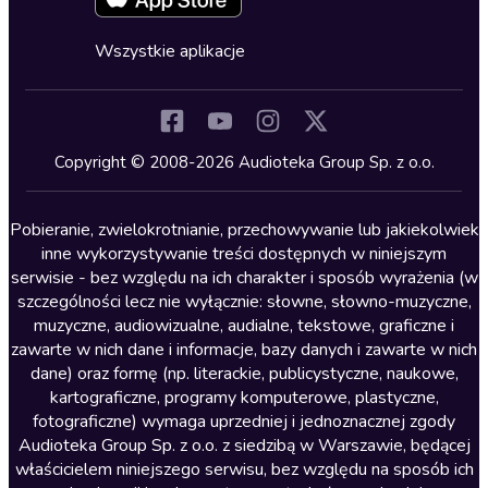
Fantastyka
Cykle audiobooków
Horror
Wszystkie aplikacje
Inne języki
Komedia
Kryminały
Copyright © 2008-2026 Audioteka Group Sp. z o.o.
Lektury szkolne
Literatura anglojęzyczna
Pobieranie, zwielokrotnianie, przechowywanie lub jakiekolwiek
inne wykorzystywanie treści dostępnych w niniejszym
Literatura faktu
serwisie - bez względu na ich charakter i sposób wyrażenia (w
szczególności lecz nie wyłącznie: słowne, słowno-muzyczne,
Literatura obyczajowa
muzyczne, audiowizualne, audialne, tekstowe, graficzne i
Literatura piękna obca
zawarte w nich dane i informacje, bazy danych i zawarte w nich
dane) oraz formę (np. literackie, publicystyczne, naukowe,
Literatura piękna polska
kartograficzne, programy komputerowe, plastyczne,
Nagrania relaksacyjne
fotograficzne) wymaga uprzedniej i jednoznacznej zgody
Audioteka Group Sp. z o.o. z siedzibą w Warszawie, będącej
Nauka języków
właścicielem niniejszego serwisu, bez względu na sposób ich