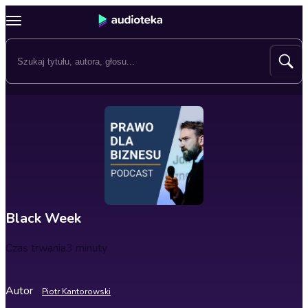
Black Week
Czas trwania
3 minuty
Autor
Piotr Kantorowski