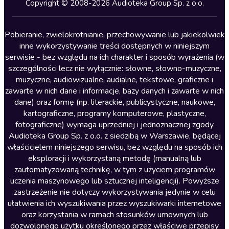
Kryminały
Copyright © 2008-2026 Audioteka Group Sp. z o.o.
Lektury szkolne
Literatura anglojęzyczna
Pobieranie, zwielokrotnianie, przechowywanie lub jakiekolwiek
inne wykorzystywanie treści dostępnych w niniejszym
Literatura faktu
serwisie - bez względu na ich charakter i sposób wyrażenia (w
szczególności lecz nie wyłącznie: słowne, słowno-muzyczne,
Literatura obyczajowa
muzyczne, audiowizualne, audialne, tekstowe, graficzne i
Literatura piękna obca
zawarte w nich dane i informacje, bazy danych i zawarte w nich
dane) oraz formę (np. literackie, publicystyczne, naukowe,
Literatura piękna polska
kartograficzne, programy komputerowe, plastyczne,
Nagrania relaksacyjne
fotograficzne) wymaga uprzedniej i jednoznacznej zgody
Audioteka Group Sp. z o.o. z siedzibą w Warszawie, będącej
Nauka języków
właścicielem niniejszego serwisu, bez względu na sposób ich
Nauki humanistyczne
eksploracji i wykorzystaną metodę (manualną lub
zautomatyzowaną technikę, w tym z użyciem programów
Podcasty i audycje
uczenia maszynowego lub sztucznej inteligencji). Powyższe
Polityka
zastrzeżenie nie dotyczy wykorzystywania jedynie w celu
ułatwienia ich wyszukiwania przez wyszukiwarki internetowe
Prasa
oraz korzystania w ramach stosunków umownych lub
Religia
dozwolonego użytku określonego przez właściwe przepisy