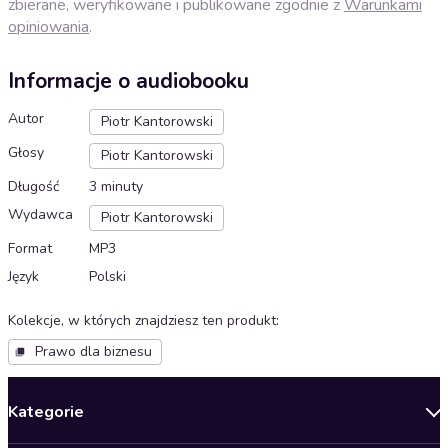
zbierane, weryfikowane i publikowane zgodnie z
Warunkami
opiniowania
.
Informacje o audiobooku
Autor
Piotr Kantorowski
Głosy
Piotr Kantorowski
Długość
3 minuty
Wydawca
Piotr Kantorowski
Format
MP3
Język
Polski
Kolekcje, w których znajdziesz ten produkt
:
Prawo dla biznesu
Kategorie