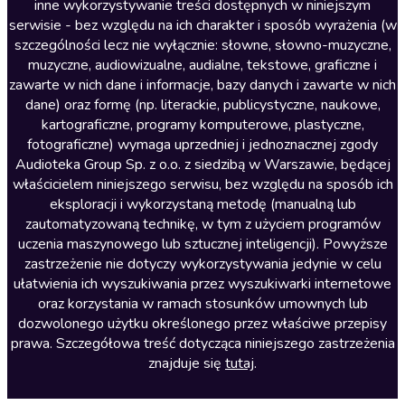
inne wykorzystywanie treści dostępnych w niniejszym
Literatura faktu
serwisie - bez względu na ich charakter i sposób wyrażenia (w
szczególności lecz nie wyłącznie: słowne, słowno-muzyczne,
Literatura obyczajowa
muzyczne, audiowizualne, audialne, tekstowe, graficzne i
Literatura piękna obca
zawarte w nich dane i informacje, bazy danych i zawarte w nich
dane) oraz formę (np. literackie, publicystyczne, naukowe,
Literatura piękna polska
kartograficzne, programy komputerowe, plastyczne,
Nagrania relaksacyjne
fotograficzne) wymaga uprzedniej i jednoznacznej zgody
Audioteka Group Sp. z o.o. z siedzibą w Warszawie, będącej
Nauka języków
właścicielem niniejszego serwisu, bez względu na sposób ich
Nauki humanistyczne
eksploracji i wykorzystaną metodę (manualną lub
zautomatyzowaną technikę, w tym z użyciem programów
Podcasty i audycje
uczenia maszynowego lub sztucznej inteligencji). Powyższe
Polityka
zastrzeżenie nie dotyczy wykorzystywania jedynie w celu
ułatwienia ich wyszukiwania przez wyszukiwarki internetowe
Prasa
oraz korzystania w ramach stosunków umownych lub
Religia
dozwolonego użytku określonego przez właściwe przepisy
prawa. Szczegółowa treść dotycząca niniejszego zastrzeżenia
Romans
znajduje się
tutaj
.
Sensacja i thriller