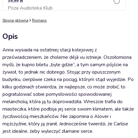
39,99 zł
Poza Audioteka Klub
Dodaj do koszyka
Strona główna
Romans
Opis
Anna wysiada na ostatniej stacji kolejowej z
przeświadczeniem, że cholerne déjà vu istnieje. Oszołomiona
myśli, że kupno biletu „byle gdzie”, a tym samym pójście na
żywioł, to jednak nic dobrego. Stojąc przy opuszczonym
budynku, cierpliwie czeka na pociąg, którym stąd wyjedzie. Po
kilku godzinach stwierdza, że najlepsze, co może zrobić, to
pogratulować sobie pomysłowości spowodowanej
melancholią, która ją tu doprowadziła. Wreszcie trafia do
miasteczka, które podbija jej serce swoim klimatem, ale także
życzliwością mieszkańców. Nie zapomina o Alover i
mężczyźnie, który ją zranił. Jednocześnie twierdzi, że Carlise
jest idealne, żeby wyleczyć złamane serce.