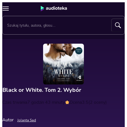
Black or White. Tom 2. Wybór
Czas trwania
7 godzin 43 minuty
Ocena
3.5
(2 oceny)
Autor
Jolanta Sad