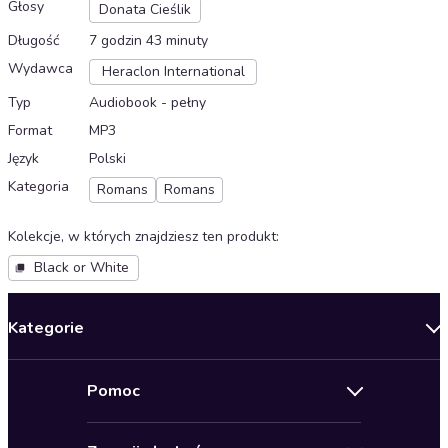
Głosy
Donata Cieślik
Długość
7 godzin 43 minuty
Wydawca
Heraclon International
Typ
Audiobook - pełny
Format
MP3
Język
Polski
Kategoria
Romans
Romans
Kolekcje, w których znajdziesz ten produkt
:
Black or White
Kategorie
Nowości
Pomoc
Oferty specjalne
Kontakt
Bestsellery