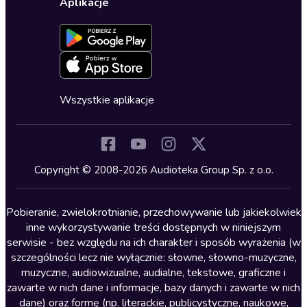
Dla dzieci
Aplikacje
Dołącz do newslettera
Aktywuj kartę
Formularz zgłaszania nielegalnych treści
Dla młodzieży
Blog
Oferta dla firm i bibliotek
Deklaracja dostępności
Erotyczne
Zapowiedzi
Fantastyka
Cykle audiobooków
Horror
Wszystkie aplikacje
Inne języki
Komedia
Kryminały
Copyright © 2008-2026 Audioteka Group Sp. z o.o.
Lektury szkolne
Literatura anglojęzyczna
Pobieranie, zwielokrotnianie, przechowywanie lub jakiekolwiek
inne wykorzystywanie treści dostępnych w niniejszym
Literatura faktu
serwisie - bez względu na ich charakter i sposób wyrażenia (w
szczególności lecz nie wyłącznie: słowne, słowno-muzyczne,
Literatura obyczajowa
muzyczne, audiowizualne, audialne, tekstowe, graficzne i
Literatura piękna obca
zawarte w nich dane i informacje, bazy danych i zawarte w nich
dane) oraz formę (np. literackie, publicystyczne, naukowe,
Literatura piękna polska