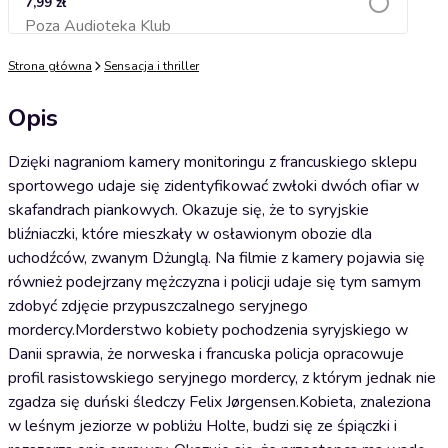
7,99 zł
Poza Audioteka Klub
Dodaj do koszyka
Strona główna
Sensacja i thriller
Opis
Dzięki nagraniom kamery monitoringu z francuskiego sklepu
sportowego udaje się zidentyfikować zwłoki dwóch ofiar w
skafandrach piankowych. Okazuje się, że to syryjskie
bliźniaczki, które mieszkały w osławionym obozie dla
uchodźców, zwanym Dżunglą. Na filmie z kamery pojawia się
również podejrzany mężczyzna i policji udaje się tym samym
zdobyć zdjęcie przypuszczalnego seryjnego
mordercy.Morderstwo kobiety pochodzenia syryjskiego w
Danii sprawia, że norweska i francuska policja opracowuje
profil rasistowskiego seryjnego mordercy, z którym jednak nie
zgadza się duński śledczy Felix Jørgensen.Kobieta, znaleziona
w leśnym jeziorze w pobliżu Holte, budzi się ze śpiączki i