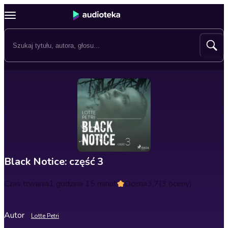
Black Notice: część 3
Czas trwania
1 godzina 15 minut
Ocena
3.7
(3 oceny)
Autor
Lotte Petri