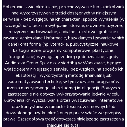
Literatura anglojęzyczna
Pobieranie, zwielokrotnianie, przechowywanie lub jakiekolwiek
inne wykorzystywanie treści dostępnych w niniejszym
Literatura faktu
serwisie - bez względu na ich charakter i sposób wyrażenia (w
szczególności lecz nie wyłącznie: słowne, słowno-muzyczne,
Literatura obyczajowa
muzyczne, audiowizualne, audialne, tekstowe, graficzne i
Literatura piękna obca
zawarte w nich dane i informacje, bazy danych i zawarte w nich
dane) oraz formę (np. literackie, publicystyczne, naukowe,
Literatura piękna polska
kartograficzne, programy komputerowe, plastyczne,
Nagrania relaksacyjne
fotograficzne) wymaga uprzedniej i jednoznacznej zgody
Audioteka Group Sp. z o.o. z siedzibą w Warszawie, będącej
Nauka języków
właścicielem niniejszego serwisu, bez względu na sposób ich
Nauki humanistyczne
eksploracji i wykorzystaną metodę (manualną lub
zautomatyzowaną technikę, w tym z użyciem programów
Podcasty i audycje
uczenia maszynowego lub sztucznej inteligencji). Powyższe
Polityka
zastrzeżenie nie dotyczy wykorzystywania jedynie w celu
ułatwienia ich wyszukiwania przez wyszukiwarki internetowe
Prasa
oraz korzystania w ramach stosunków umownych lub
Religia
dozwolonego użytku określonego przez właściwe przepisy
prawa. Szczegółowa treść dotycząca niniejszego zastrzeżenia
Romans
znajduje się
tutaj
.