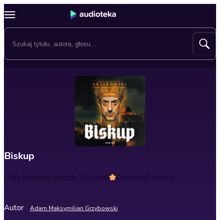
Biskup
Czas trwania
5 godzin 26 minut
Ocena
4
(2 oceny)
Autor
Adam Maksymilian Grzybowski