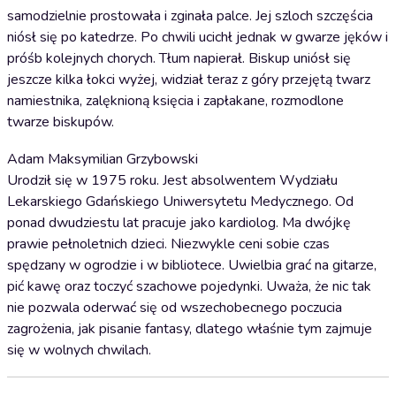
samodzielnie prostowała i zginała palce. Jej szloch szczęścia
niósł się po katedrze. Po chwili ucichł jednak w gwarze jęków i
próśb kolejnych chorych. Tłum napierał. Biskup uniósł się
jeszcze kilka łokci wyżej, widział teraz z góry przejętą twarz
namiestnika, zalęknioną księcia i zapłakane, rozmodlone
twarze biskupów.
Adam Maksymilian Grzybowski
Urodził się w 1975 roku. Jest absolwentem Wydziału
Lekarskiego Gdańskiego Uniwersytetu Medycznego. Od
ponad dwudziestu lat pracuje jako kardiolog. Ma dwójkę
prawie pełnoletnich dzieci. Niezwykle ceni sobie czas
spędzany w ogrodzie i w bibliotece. Uwielbia grać na gitarze,
pić kawę oraz toczyć szachowe pojedynki. Uważa, że nic tak
nie pozwala oderwać się od wszechobecnego poczucia
zagrożenia, jak pisanie fantasy, dlatego właśnie tym zajmuje
się w wolnych chwilach.