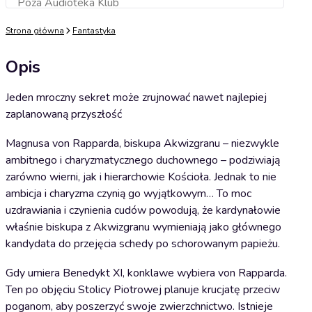
Poza Audioteka Klub
Dodaj do koszyka
Strona główna
Fantastyka
Opis
Jeden mroczny sekret może zrujnować nawet najlepiej
zaplanowaną przyszłość
Magnusa von Rapparda, biskupa Akwizgranu – niezwykle
ambitnego i charyzmatycznego duchownego – podziwiają
zarówno wierni, jak i hierarchowie Kościoła. Jednak to nie
ambicja i charyzma czynią go wyjątkowym… To moc
uzdrawiania i czynienia cudów powodują, że kardynałowie
właśnie biskupa z Akwizgranu wymieniają jako głównego
kandydata do przejęcia schedy po schorowanym papieżu.
Gdy umiera Benedykt XI, konklawe wybiera von Rapparda.
Ten po objęciu Stolicy Piotrowej planuje krucjatę przeciw
poganom, aby poszerzyć swoje zwierzchnictwo. Istnieje