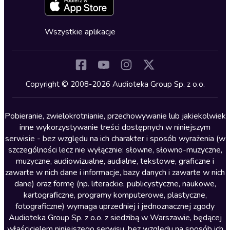
Zapowiedzi
Fantastyka
Cykle audiobooków
Horror
Wszystkie aplikacje
Inne języki
Komedia
Kryminały
Copyright © 2008-2026 Audioteka Group Sp. z o.o.
Lektury szkolne
Literatura anglojęzyczna
Pobieranie, zwielokrotnianie, przechowywanie lub jakiekolwiek
inne wykorzystywanie treści dostępnych w niniejszym
Literatura faktu
serwisie - bez względu na ich charakter i sposób wyrażenia (w
szczególności lecz nie wyłącznie: słowne, słowno-muzyczne,
Literatura obyczajowa
muzyczne, audiowizualne, audialne, tekstowe, graficzne i
Literatura piękna obca
zawarte w nich dane i informacje, bazy danych i zawarte w nich
dane) oraz formę (np. literackie, publicystyczne, naukowe,
Literatura piękna polska
kartograficzne, programy komputerowe, plastyczne,
Nagrania relaksacyjne
fotograficzne) wymaga uprzedniej i jednoznacznej zgody
Audioteka Group Sp. z o.o. z siedzibą w Warszawie, będącej
Nauka języków
właścicielem niniejszego serwisu, bez względu na sposób ich