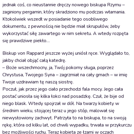
jednak coś, co nieustannie dręczy nowego biskupa Rzymu –
zaginiony pergamin, który skradziono mu podczas włamania.
Ktokolwiek wszedł w posiadanie tego osobliwego
dokumentu, z pewnością nie będzie miał skrupułów, żeby
wykorzystać siłę zawartego w nim sekretu. A wtedy rozpęta
się prawdziwe piekło…
Biskup von Rappard jeszcze wyżej uniósł ręce. Wyglądało to,
jakby chciał objąć całą katedrę.
– Boże wszechmocny, ja, Twój pokorny sługa, poprzez
Chrystusa, Twojego Syna – zagrzmiał na cały gmach – w imię
Twoje uzdrawiam tę naszą siostrę.
Poczuł, jak przez jego ciało przechodzi fala mocy. Jego cała
postać uniosła się kilka łokci nad posadzkę. Czuł, że bije od
niego blask. Wtedy spojrzał w dół. Na twarzy kobiety w
średnim wieku, stojącej teraz u jego stóp, malował się
niewysłowiony zachwyt. Patrzyła to na biskupa, to na swoją
rękę, która od kilku lat, od chwili wypadku, trwała w przykurczu
bez możliwości ruchu. Teraz kobieta ze łzami w oczach