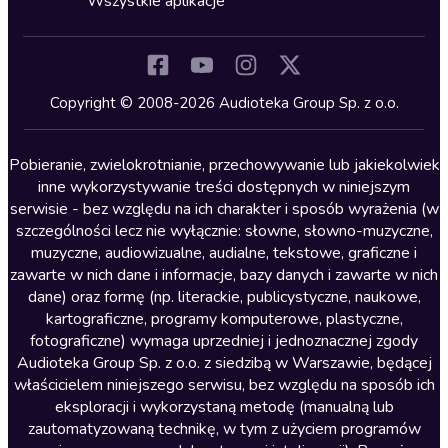
Wszystkie aplikacje
Inne języki
Komedia
Kryminały
Copyright © 2008-2026 Audioteka Group Sp. z o.o.
Lektury szkolne
Literatura anglojęzyczna
Pobieranie, zwielokrotnianie, przechowywanie lub jakiekolwiek
inne wykorzystywanie treści dostępnych w niniejszym
Literatura faktu
serwisie - bez względu na ich charakter i sposób wyrażenia (w
szczególności lecz nie wyłącznie: słowne, słowno-muzyczne,
Literatura obyczajowa
muzyczne, audiowizualne, audialne, tekstowe, graficzne i
Literatura piękna obca
zawarte w nich dane i informacje, bazy danych i zawarte w nich
dane) oraz formę (np. literackie, publicystyczne, naukowe,
Literatura piękna polska
kartograficzne, programy komputerowe, plastyczne,
Nagrania relaksacyjne
fotograficzne) wymaga uprzedniej i jednoznacznej zgody
Audioteka Group Sp. z o.o. z siedzibą w Warszawie, będącej
Nauka języków
właścicielem niniejszego serwisu, bez względu na sposób ich
Nauki humanistyczne
eksploracji i wykorzystaną metodę (manualną lub
zautomatyzowaną technikę, w tym z użyciem programów
Podcasty i audycje