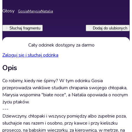
Głosy
Gosia
Marysia
Natalia
Słuchaj fragmentu
Dodaj do ulubionych
Cały odcinek dostępny za darmo
Zaloguj się i słuchaj odcinka
Opis
Co robimy, kiedy nie śpimy? W tym odcinku Gosia
przeprowadza wnikliwe studium chrapania swojego chłopaka,
Marysia wspomina "białe noce", a Natalia opowiada o nocnym
życiu ptaków.
---
Dziewczyny, chłopaki i wszyscy pomiędzy albo zupełnie poza,
słuchajcie nas razem i osobno, przy kawce i przy kieliszku
prosecco, na babskim wieczorku, za kierownicą, w metrze, na