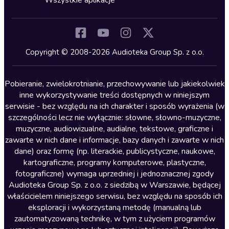
Wszystkie aplikacje
Inne języki
Komedia
Kryminały
Copyright © 2008-2026 Audioteka Group Sp. z o.o.
Lektury szkolne
Literatura anglojęzyczna
Pobieranie, zwielokrotnianie, przechowywanie lub jakiekolwiek
inne wykorzystywanie treści dostępnych w niniejszym
Literatura faktu
serwisie - bez względu na ich charakter i sposób wyrażenia (w
szczególności lecz nie wyłącznie: słowne, słowno-muzyczne,
Literatura obyczajowa
muzyczne, audiowizualne, audialne, tekstowe, graficzne i
Literatura piękna obca
zawarte w nich dane i informacje, bazy danych i zawarte w nich
dane) oraz formę (np. literackie, publicystyczne, naukowe,
Literatura piękna polska
kartograficzne, programy komputerowe, plastyczne,
Nagrania relaksacyjne
fotograficzne) wymaga uprzedniej i jednoznacznej zgody
Audioteka Group Sp. z o.o. z siedzibą w Warszawie, będącej
Nauka języków
właścicielem niniejszego serwisu, bez względu na sposób ich
Nauki humanistyczne
eksploracji i wykorzystaną metodę (manualną lub
zautomatyzowaną technikę, w tym z użyciem programów
Podcasty i audycje