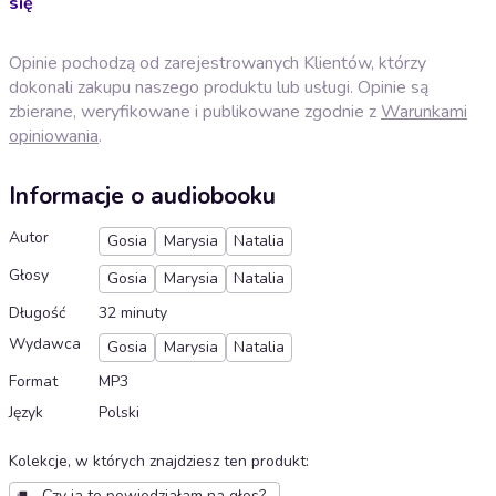
się
Opinie pochodzą od zarejestrowanych Klientów, którzy
dokonali zakupu naszego produktu lub usługi. Opinie są
zbierane, weryfikowane i publikowane zgodnie z
Warunkami
opiniowania
.
Informacje o audiobooku
Autor
Gosia
Marysia
Natalia
Głosy
Gosia
Marysia
Natalia
Długość
32 minuty
Wydawca
Gosia
Marysia
Natalia
Format
MP3
Język
Polski
Kolekcje, w których znajdziesz ten produkt
:
Czy ja to powiedziałam na głos?