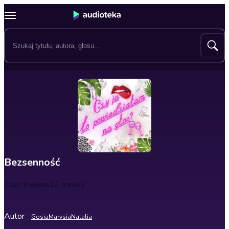
Bezsenność
Czas trwania
32 minuty
Autor
Gosia
Marysia
Natalia