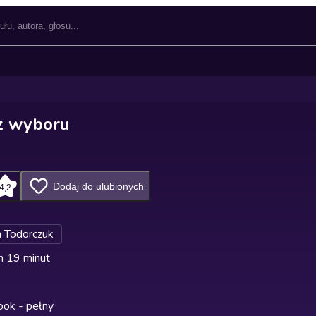
z wyboru
Dodaj do ulubionych
4,2
 Todorczuk
n 19 minut
ok - pełny