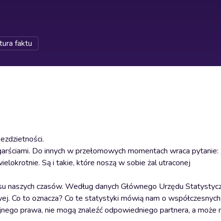
tura faktu
ezdzietności.
mi garściami. Do innych w przełomowych momentach wraca pytanie:
ielokrotnie. Są i takie, które noszą w sobie żal utraconej
zysu naszych czasów. Według danych Głównego Urzędu Statysty
towej. Co to oznacza? Co te statystyki mówią nam o współczesnyc
yjnego prawa, nie mogą znaleźć odpowiedniego partnera, a może n