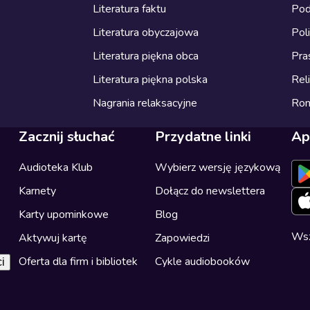
Literatura faktu
Pod
Literatura obyczajowa
Pol
Literatura piękna obca
Pra
Literatura piękna polska
Reli
Nagrania relaksacyjne
Ro
Zacznij słuchać
Przydatne linki
Ap
Audioteka Klub
Wybierz wersję językową
Karnety
Dołącz do newslettera
Karty upominkowe
Blog
Wsz
Aktywuj kartę
Zapowiedzi
Oferta dla firm i bibliotek
Cykle audiobooków
i