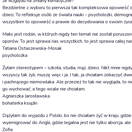
ze względu na zmiany klimatyczne?
Bezdzietne z wyboru to pierwsza tak kompleksowa opowieść o 
dzieci. To refleksje osób ze świata nauki – psycholożki, demog
wszystkim to opowieść o prawie do decydowania o swoim życiu 
Mało jest rodzin, w których nigdy ten temat nie został poruszon
oporów. To jest sprawa nas wszystkich, to jest sprawa całej nas
Tatiana Ostaszewska-Mosak
psycholożka
Żyłam stereotypem – szkoła, studia, mąż, dzieci. Nikt mnie nigdy
wszyscy tak żyli, muszę więc i ja. I tak, ja chciałam zobaczyć d
i pachnącego niemowlaka. Ale przecież to tak nie wygląda, to ni
go wychować, a tego wcale nie chciałam.
Agnieszka Jarosławska
bohaterka książki
Dążyłam do wyjazdu z Polski, bo nie chciałam żyć w kraju, gdzie
wyemigrować do Anglii, gdzie legalna jest nie tylko aborcja, a
Zofia