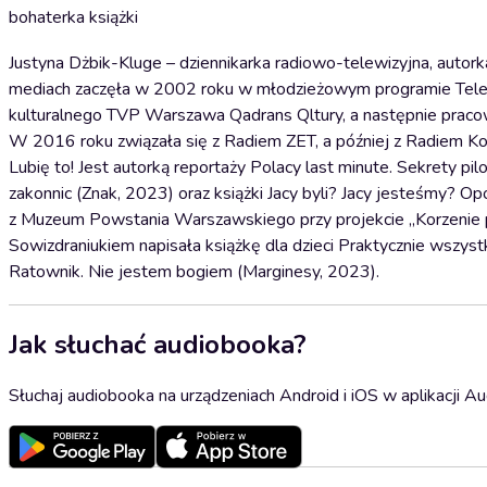
bohaterka książki
Justyna Dżbik-Kluge – dziennikarka radiowo-telewizyjna, autork
mediach zaczęła w 2002 roku w młodzieżowym programie Telewi
kulturalnego TVP Warszawa Qadrans Qltury, a następnie praco
W 2016 roku związała się z Radiem ZET, a później z Radiem Kolo
Lubię to! Jest autorką reportaży Polacy last minute. Sekrety p
zakonnic (Znak, 2023) oraz książki Jacy byli? Jacy jesteśmy? Op
z Muzeum Powstania Warszawskiego przy projekcie „Korzenie 
Sowizdraniukiem napisała książkę dla dzieci Praktycznie wszys
Ratownik. Nie jestem bogiem (Marginesy, 2023).
Jak słuchać audiobooka?
Słuchaj audiobooka na urządzeniach Android i iOS w aplikacji Au