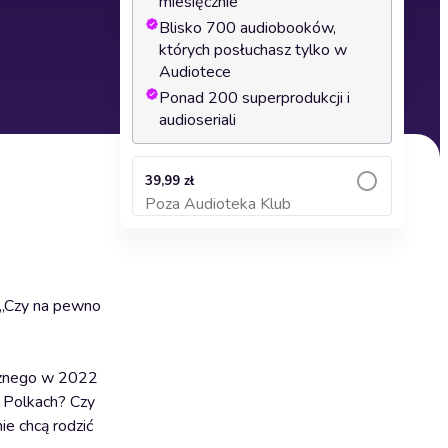
miesięcznie
Blisko 700 audiobooków,
których posłuchasz tylko w
Audiotece
Ponad 200 superprodukcji i
audioseriali
39,99 zł
Poza Audioteka Klub
Dodaj do koszyka
 „Czy na pewno
cznego w 2022
h Polkach? Czy
ie chcą rodzić