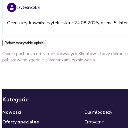
czytelniczka
Ocena użytkownika czytelniczka z 24.08.2025, ocena 5; Inter
Pokaż wszystkie opinie
Opinie pochodzą od zarejestrowanych Klientów, którzy dokonali 
publikowane zgodnie z
Warunkami opiniowania
.
Kategorie
Nowości
Dla młodzieży
Oferty specjalne
Erotyczne