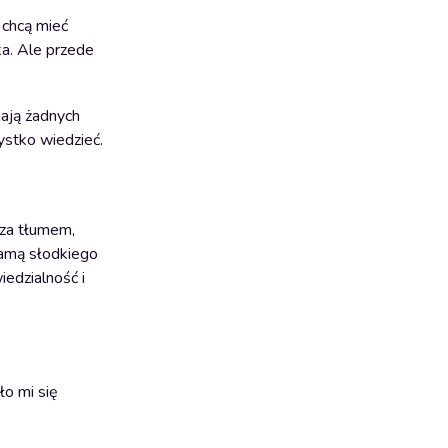
 chcą mieć
ka. Ale przede
mają żadnych
ystko wiedzieć.
 za tłumem,
 mamą słodkiego
iedzialność i
ło mi się