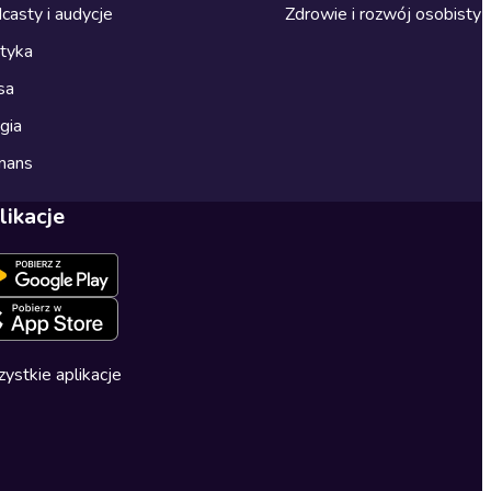
casty i audycje
Zdrowie i rozwój osobisty
ityka
sa
gia
mans
likacje
ystkie aplikacje