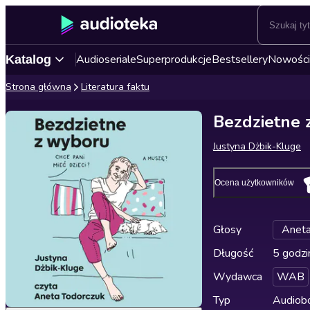
Audioseriale
Superprodukcje
Bestsellery
Nowości
Katalog
Strona główna
Literatura faktu
Bezdzietne 
Justyna Dżbik-Kluge
Ocena użytkowników
Głosy
Aneta
Długość
5 godzi
Wydawca
WAB
Typ
Audiobo