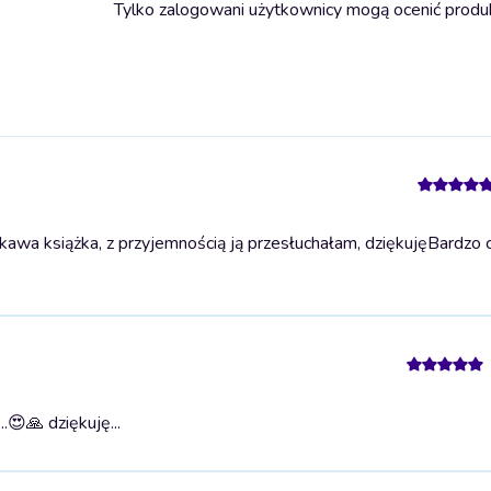
Tylko zalogowani użytkownicy mogą ocenić produ
awa książka, z przyjemnością ją przesłuchałam, dziękuję
Bardzo 
.
😍🙏 dziękuję...