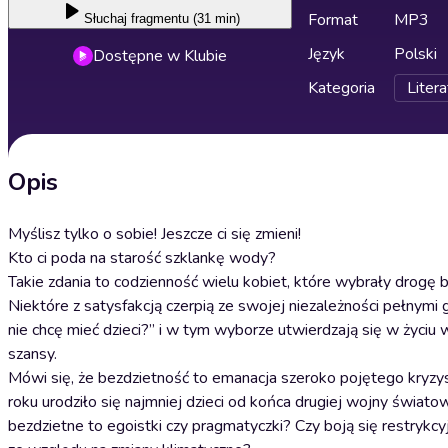
Format
MP3
Słuchaj
fragmentu (31 min)
Język
Polski
Dostępne w Klubie
Kategoria
Litera
Opis
Myślisz tylko o sobie! Jeszcze ci się zmieni!
Kto ci poda na starość szklankę wody?
Takie zdania to codzienność wielu kobiet, które wybrały drogę b
Niektóre z satysfakcją czerpią ze swojej niezależności pełny
nie chcę mieć dzieci?” i w tym wyborze utwierdzają się w życiu w
szansy.
Mówi się, że bezdzietność to emanacja szeroko pojętego kry
roku urodziło się najmniej dzieci od końca drugiej wojny świa
bezdzietne to egoistki czy pragmatyczki? Czy boją się restrykc