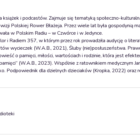
a książek i podcastów. Zajmuje się tematyką społeczno-kulturaln
zji Polskiej Rower Błażeja. Przez wiele lat była gospodynią m
wała w Polskim Radiu – w Czwórce i w Jedynce.
r i Radiem 357, w którym przez rok prowadziła audycję o literat
ilotów wycieczek (W.A.B., 2021), Śluby (nie)posłuszeństwa. Praw
owieść o pamięci, miłości, wartościach i rodzinie, która jest efek
pamięci” (W.A.B., 2023). Wspólnie z ratownikiem medycznym J
tko. Podpowiednik dla dzielnych dzieciaków (Kropka, 2022) oraz 
dioteki