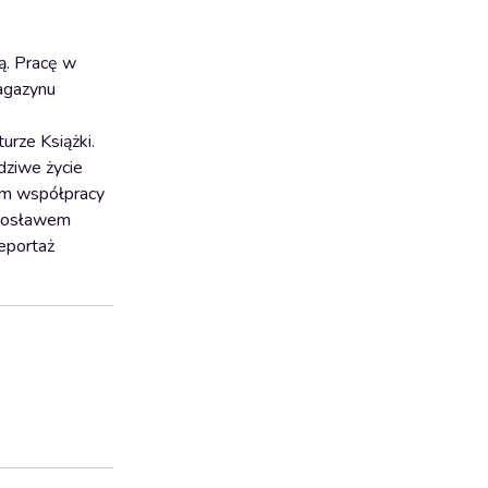
ą. Pracę w
agazynu
urze Książki.
dziwe życie
tem współpracy
arosławem
reportaż