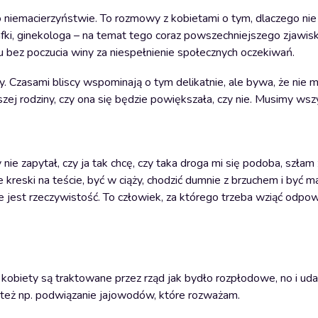
niemacierzyństwie. To rozmowy z kobietami o tym, dlaczego nie
rafki, ginekologa – na temat tego coraz powszechniejszego zjawis
bez poczucia winy za niespełnienie społecznych oczekiwań.
y. Czasami bliscy wspominają o tym delikatnie, ale bywa, że nie 
zej rodziny, czy ona się będzie powiększała, czy nie. Musimy wsz
 nie zapytał, czy ja tak chcę, czy taka droga mi się podoba, szłam
wie kreski na teście, być w ciąży, chodzić dumnie z brzuchem i być
e jest rzeczywistość. To człowiek, za którego trzeba wziąć odpow
 kobiety są traktowane przez rząd jak bydło rozpłodowe, no i uda
le też np. podwiązanie jajowodów, które rozważam.