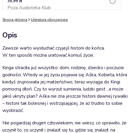
35,99 zł
Poza Audioteka Klub
Dodaj do koszyka
Strona główna
Literatura obyczajowa
Opis
Zawsze warto wysłuchać czyjejś historii do końca.
W ten sposób można uratować komuś życie.
Kinga straciła już wszystko: dom, rodzinę, dziecko i poczucie
godności. Wtedy w jej życiu pojawia się Aśka. Kobieta, która
kiedyś zrujnowała jej małżeństwo, teraz wyciąga do Kingi
pomocną dłoń. Czy to wyrzut sumienia, ludzki gest , a może
jakiś ukryty plan? Aśka nie zna jeszcze historii dawnej rywalki
– historii tak bolesnej i wstrząsającej, że aż trudno to sobie
wyobrazić.
Nie pogardzaj drugim człowiekiem, nie wiesz, co sprawiło, że
uczynił to, co uczynił i znalazł się tu, gdzie się znalazł: na