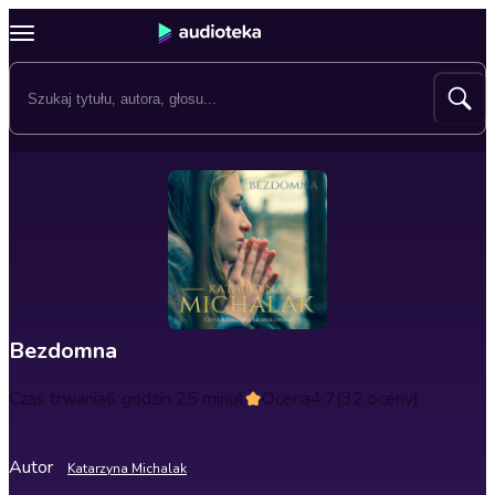
Bezdomna
Czas trwania
6 godzin 25 minut
Ocena
4.7
(32 oceny)
Autor
Katarzyna Michalak