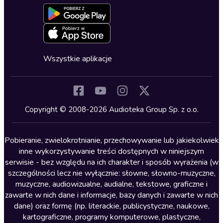
Formularz zgłaszania nielegalnych treści
Dla młodzieży
Blog
Oferta dla firm i bibliotek
Deklaracja dostępności
Erotyczne
Zapowiedzi
Fantastyka
Cykle audiobooków
Horror
Wszystkie aplikacje
Inne języki
Komedia
Kryminały
Copyright © 2008-2026 Audioteka Group Sp. z o.o.
Lektury szkolne
Literatura anglojęzyczna
Pobieranie, zwielokrotnianie, przechowywanie lub jakiekolwiek
inne wykorzystywanie treści dostępnych w niniejszym
Literatura faktu
serwisie - bez względu na ich charakter i sposób wyrażenia (w
szczególności lecz nie wyłącznie: słowne, słowno-muzyczne,
Literatura obyczajowa
muzyczne, audiowizualne, audialne, tekstowe, graficzne i
Literatura piękna obca
zawarte w nich dane i informacje, bazy danych i zawarte w nich
dane) oraz formę (np. literackie, publicystyczne, naukowe,
Literatura piękna polska
kartograficzne, programy komputerowe, plastyczne,