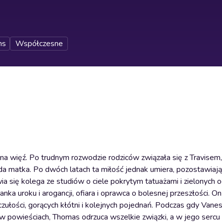
ns
Współczesne
gólna więź. Po trudnym rozwodzie rodziców związała się z Travisem
da matka. Po dwóch latach ta miłość jednak umiera, pozostawiają
wia się kolega ze studiów o ciele pokrytym tatuażami i zielonych 
ka uroku i arogancji, ofiara i oprawca o bolesnej przeszłości. On
czułości, gorących kłótni i kolejnych pojednań. Podczas gdy Vane
ta w powieściach, Thomas odrzuca wszelkie związki, a w jego sercu