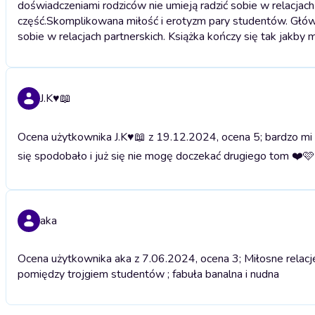
doświadczeniami rodziców nie umieją radzić sobie w relacjach 
część.
Skomplikowana miłość i erotyzm pary studentów. Główn
sobie w relacjach partnerskich. Książka kończy się tak jakby m
J.K♥️📖
Ocena użytkownika J.K♥️📖 z 19.12.2024, ocena 5; bardzo mi
się spodobało i już się nie mogę doczekać drugiego tom ❤️
aka
Ocena użytkownika aka z 7.06.2024, ocena 3; Miłosne relacj
pomiędzy trojgiem studentów ; fabuła banalna i nudna