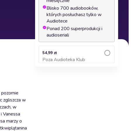
miesięcznie
Blisko 700 audiobooków,
których posłuchasz tylko w
Audiotece
Ponad 200 superprodukcji i
audioseriali
54,99 zł
Poza Audioteka Klub
Dodaj do koszyka
, pozornie
c zgliszcza w
oczach, w
 i Vanessa
ssa marzy o
 tkwiplątanina