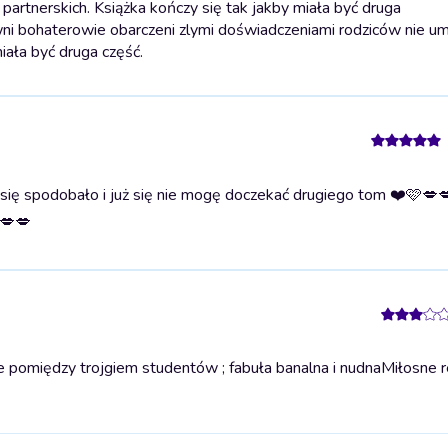
partnerskich. Książka kończy się tak jakby miała być druga
i bohaterowie obarczeni zlymi doświadczeniami rodziców nie umi
iała być druga część.
 się spodobało i już się nie mogę doczekać drugiego tom ❤️🩷💋
💋💋
e pomiędzy trojgiem studentów ; fabuła banalna i nudna
Miłosne r