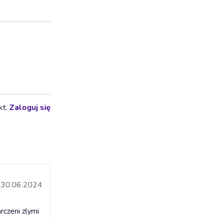
kt.
Zaloguj się
30.06.2024
czeni zlymi