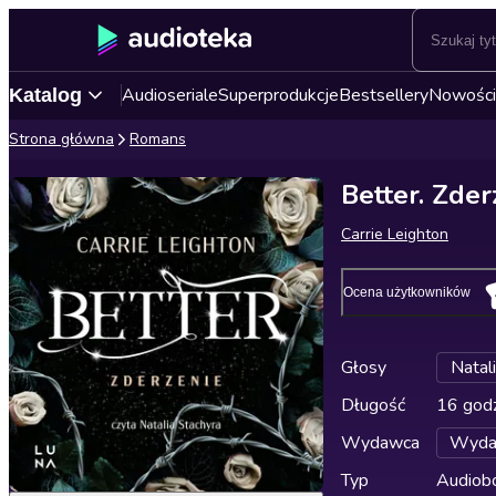
Audioseriale
Superprodukcje
Bestsellery
Nowości
Katalog
Strona główna
Romans
Better. Zder
Carrie Leighton
Ocena użytkowników
Głosy
Natal
Długość
16 godz
Wydawca
Wyda
Typ
Audiobo