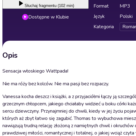
Format
MP3
Słuchaj
fragmentu (102 min)
Język
Polski
Dostępne w Klubie
Kategoria
Roma
Opis
Sensacja włoskiego Wattpada!
Nie ma róży bez kolców. Nie ma pasji bez rozpaczy.
Vanessa kocha deszcz i książki, a z przyjaciółmi łączy ją szcze
grzecznym chłopcem, jakiego chciałaby widzieć u boku córki każ
sercu dziewczyny. Przynajmniej do chwili, kiedy w jej życiu poja
których aż zbyt łatwo się zagubić. Thomas to wybuchowa mieszan
nawiązują trudną relację złożoną z namiętnych chwil i okruchów 
prawdziwej miłości, romantycznej i totalnej, o jakiej wciąż czy