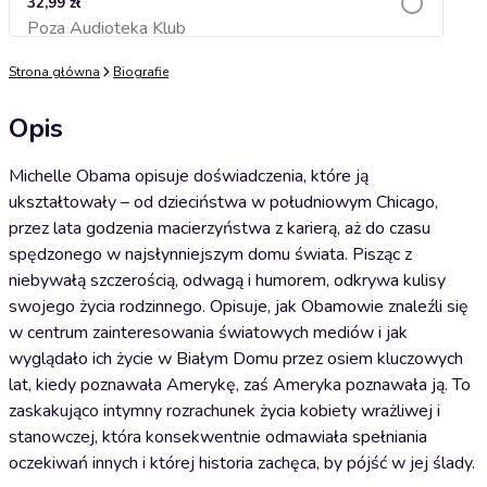
32,99 zł
Poza Audioteka Klub
Dodaj do koszyka
Strona główna
Biografie
Opis
Michelle Obama opisuje doświadczenia, które ją
ukształtowały – od dzieciństwa w południowym Chicago,
przez lata godzenia macierzyństwa z karierą, aż do czasu
spędzonego w najsłynniejszym domu świata. Pisząc z
niebywałą szczerością, odwagą i humorem, odkrywa kulisy
swojego życia rodzinnego. Opisuje, jak Obamowie znaleźli się
w centrum zainteresowania światowych mediów i jak
wyglądało ich życie w Białym Domu przez osiem kluczowych
lat, kiedy poznawała Amerykę, zaś Ameryka poznawała ją. To
zaskakująco intymny rozrachunek życia kobiety wrażliwej i
stanowczej, która konsekwentnie odmawiała spełniania
oczekiwań innych i której historia zachęca, by pójść w jej ślady.