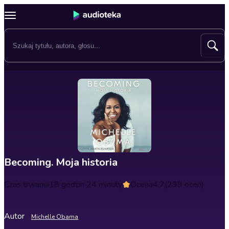
Becoming. Moja historia
Czas trwania
18 godzin 24 minuty
Ocena
4.7
(299 ocen)
Autor
Michelle Obama