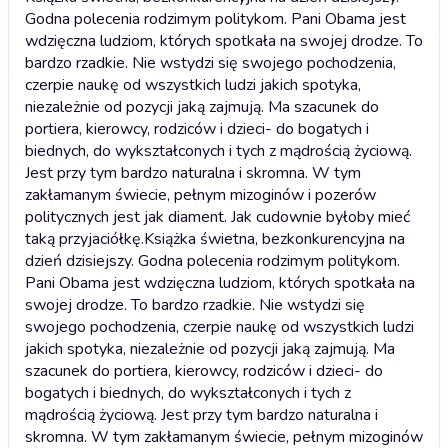
Godna polecenia rodzimym politykom. Pani Obama jest
wdzięczna ludziom, których spotkała na swojej drodze. To
bardzo rzadkie. Nie wstydzi się swojego pochodzenia,
czerpie naukę od wszystkich ludzi jakich spotyka,
niezależnie od pozycji jaką zajmują. Ma szacunek do
portiera, kierowcy, rodziców i dzieci- do bogatych i
biednych, do wykształconych i tych z mądrością życiową.
Jest przy tym bardzo naturalna i skromna. W tym
zakłamanym świecie, pełnym mizoginów i pozerów
politycznych jest jak diament. Jak cudownie byłoby mieć
taką przyjaciółkę.
Książka świetna, bezkonkurencyjna na
dzień dzisiejszy. Godna polecenia rodzimym politykom.
Pani Obama jest wdzięczna ludziom, których spotkała na
swojej drodze. To bardzo rzadkie. Nie wstydzi się
swojego pochodzenia, czerpie naukę od wszystkich ludzi
jakich spotyka, niezależnie od pozycji jaką zajmują. Ma
szacunek do portiera, kierowcy, rodziców i dzieci- do
bogatych i biednych, do wykształconych i tych z
mądrością życiową. Jest przy tym bardzo naturalna i
skromna. W tym zakłamanym świecie, pełnym mizoginów