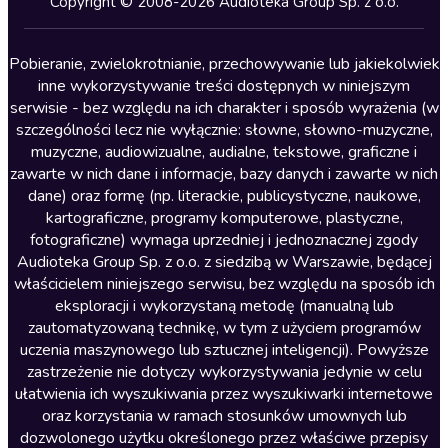
Copyright © 2008-2026 Audioteka Group Sp. z o.o.
Lektury szkolne
Literatura anglojęzyczna
Pobieranie, zwielokrotnianie, przechowywanie lub jakiekolwiek
inne wykorzystywanie treści dostępnych w niniejszym
Literatura faktu
serwisie - bez względu na ich charakter i sposób wyrażenia (w
szczególności lecz nie wyłącznie: słowne, słowno-muzyczne,
Literatura obyczajowa
muzyczne, audiowizualne, audialne, tekstowe, graficzne i
Literatura piękna obca
zawarte w nich dane i informacje, bazy danych i zawarte w nich
dane) oraz formę (np. literackie, publicystyczne, naukowe,
Literatura piękna polska
kartograficzne, programy komputerowe, plastyczne,
Nagrania relaksacyjne
fotograficzne) wymaga uprzedniej i jednoznacznej zgody
Audioteka Group Sp. z o.o. z siedzibą w Warszawie, będącej
Nauka języków
właścicielem niniejszego serwisu, bez względu na sposób ich
Nauki humanistyczne
eksploracji i wykorzystaną metodę (manualną lub
zautomatyzowaną technikę, w tym z użyciem programów
Podcasty i audycje
uczenia maszynowego lub sztucznej inteligencji). Powyższe
Polityka
zastrzeżenie nie dotyczy wykorzystywania jedynie w celu
ułatwienia ich wyszukiwania przez wyszukiwarki internetowe
Prasa
oraz korzystania w ramach stosunków umownych lub
Religia
dozwolonego użytku określonego przez właściwe przepisy