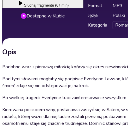
Format
MP3
Słuchaj
fragmentu (67 min)
Język
Polski
Dostępne w Klubie
Kategoria
Roma
Opis
Podobno wraz z pierwszą miłością kończy się okres niewinności
Pod tymi słowami mogłaby się podpisać Everlynne Lawson, które
śmierć zdaje się nie odstępować jej na krok.
Po wielkiej tragedii Everlynne traci zainteresowanie wszystkim –
Kierowana poczuciem winy, postanawia zaszyć się w Salem, w sta
radości, której ważni dla niej ludzie zostali przez nią pozbawie
osamotnieniu staje się znacznie trudniejsze. Dominic stanowi pr