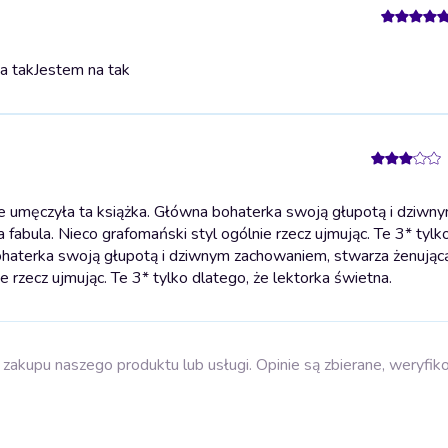
a tak
Jestem na tak
e umęczyła ta książka. Główna bohaterka swoją głupotą i dziwn
fabula. Nieco grafomański styl ogólnie rzecz ujmując. Te 3* tylk
ohaterka swoją głupotą i dziwnym zachowaniem, stwarza żenując
e rzecz ujmując. Te 3* tylko dlatego, że lektorka świetna.
zakupu naszego produktu lub usługi. Opinie są zbierane, weryfik