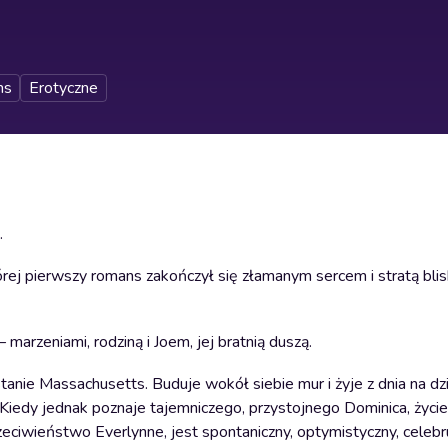
ns
Erotyczne
.
j pierwszy romans zakończył się złamanym sercem i stratą blisk
 marzeniami, rodziną i Joem, jej bratnią duszą.
nie Massachusetts. Buduje wokół siebie mur i żyje z dnia na dzi
ni. Kiedy jednak poznaje tajemniczego, przystojnego Dominica, życi
zeciwieństwo Everlynne, jest spontaniczny, optymistyczny, celebruj