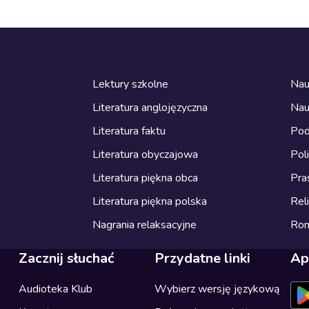
Lektury szkolne
Nau
Literatura anglojęzyczna
Nau
Literatura faktu
Pod
Literatura obyczajowa
Pol
Literatura piękna obca
Pra
Literatura piękna polska
Reli
Nagrania relaksacyjne
Ro
Zacznij słuchać
Przydatne linki
Ap
Audioteka Klub
Wybierz wersję językową