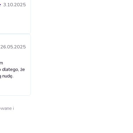
3.10.2025
26.05.2025
ym
o dlatego, że
ą nudę.
owane i