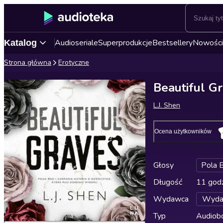
Audioseriale
Superprodukcje
Bestsellery
Nowości
Katalog
Strona główna
Erotyczne
Beautiful G
L.J. Shen
Ocena użytkowników
Głosy
Pola B
Długość
11 godz
Wydawca
Wyda
Typ
Audiobo