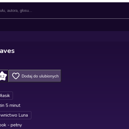
raves
Dodaj do ulubionych
4,2
łasik
in 5 minut
wnictwo Luna
ok - pełny