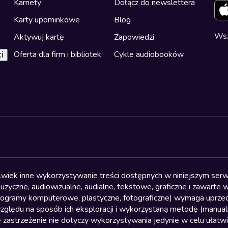
Karnety
Dołącz do newslettera
Karty upominkowe
Blog
Wsz
Aktywuj kartę
Zapowiedzi
Oferta dla firm i bibliotek
Cykle audiobooków
i
olwiek inne wykorzystywanie treści dostępnych w niniejszym serwi
yczne, audiowizualne, audialne, tekstowe, graficzne i zawarte w 
, programy komputerowe, plastyczne, fotograficzne) wymaga uprzedn
względu na sposób ich eksploracji i wykorzystaną metodę (manu
 zastrzeżenie nie dotyczy wykorzystywania jedynie w celu ułatw