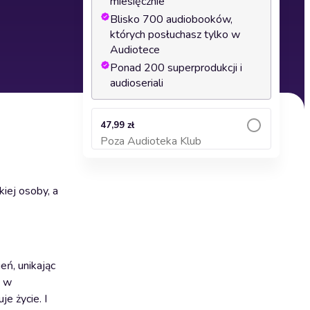
miesięcznie
Blisko 700 audiobooków,
których posłuchasz tylko w
Audiotece
Ponad 200 superprodukcji i
audioseriali
47,99 zł
Poza Audioteka Klub
Dodaj do koszyka
iej osoby, a
eń, unikając
e w
e życie. I