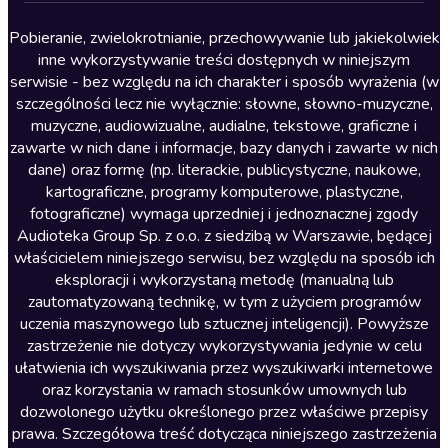
Lektury szkolne
Literatura anglojęzyczna
Pobieranie, zwielokrotnianie, przechowywanie lub jakiekolwiek
inne wykorzystywanie treści dostępnych w niniejszym
Literatura faktu
serwisie - bez względu na ich charakter i sposób wyrażenia (w
szczególności lecz nie wyłącznie: słowne, słowno-muzyczne,
Literatura obyczajowa
muzyczne, audiowizualne, audialne, tekstowe, graficzne i
Literatura piękna obca
zawarte w nich dane i informacje, bazy danych i zawarte w nich
dane) oraz formę (np. literackie, publicystyczne, naukowe,
Literatura piękna polska
kartograficzne, programy komputerowe, plastyczne,
Nagrania relaksacyjne
fotograficzne) wymaga uprzedniej i jednoznacznej zgody
Audioteka Group Sp. z o.o. z siedzibą w Warszawie, będącej
Nauka języków
właścicielem niniejszego serwisu, bez względu na sposób ich
Nauki humanistyczne
eksploracji i wykorzystaną metodę (manualną lub
zautomatyzowaną technikę, w tym z użyciem programów
Podcasty i audycje
uczenia maszynowego lub sztucznej inteligencji). Powyższe
Polityka
zastrzeżenie nie dotyczy wykorzystywania jedynie w celu
ułatwienia ich wyszukiwania przez wyszukiwarki internetowe
Prasa
oraz korzystania w ramach stosunków umownych lub
Religia
dozwolonego użytku określonego przez właściwe przepisy
prawa. Szczegółowa treść dotycząca niniejszego zastrzeżenia
Romans