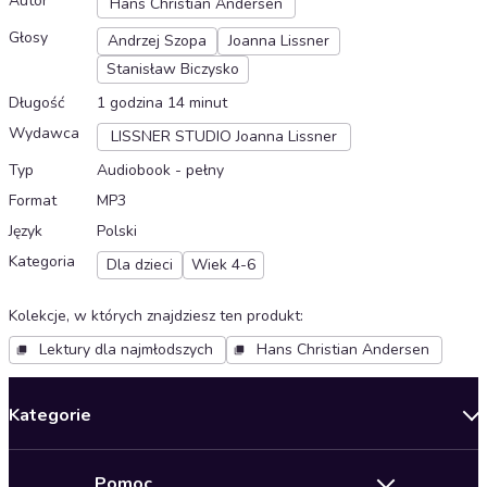
Autor
Hans Christian Andersen
Głosy
Andrzej Szopa
Joanna Lissner
Stanisław Biczysko
Długość
1 godzina 14 minut
Wydawca
LISSNER STUDIO Joanna Lissner
Typ
Audiobook - pełny
Format
MP3
Język
Polski
Kategoria
Dla dzieci
Wiek 4-6
Kolekcje, w których znajdziesz ten produkt
:
Lektury dla najmłodszych
Hans Christian Andersen
Kategorie
Nowości
Pomoc