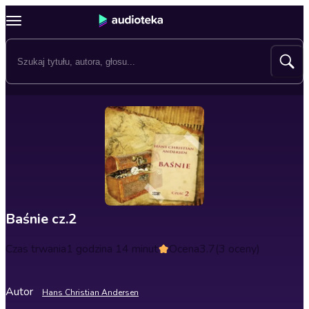
Baśnie cz.2
Czas trwania
1 godzina 14 minut
Ocena
3.7
(3 oceny)
Autor
Hans Christian Andersen