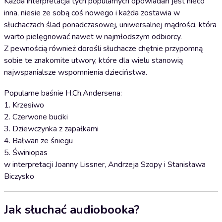
Każda interpretacja tych popularnych opowiadań jest nieco
inna, niesie ze sobą coś nowego i każda zostawia w
słuchaczach ślad ponadczasowej, uniwersalnej mądrości, która
warto pielęgnować nawet w najmłodszym odbiorcy.
Z pewnością również dorośli słuchacze chętnie przypomną
sobie te znakomite utwory, które dla wielu stanowią
najwspanialsze wspomnienia dzieciństwa.
Popularne baśnie H.Ch.Andersena:
1. Krzesiwo
2. Czerwone buciki
3. Dziewczynka z zapałkami
4. Bałwan ze śniegu
5. Świniopas
w interpretacji Joanny Lissner, Andrzeja Szopy i Stanisława
Biczysko
Jak słuchać audiobooka?