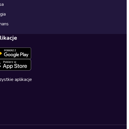
sa
gia
mans
likacje
ystkie aplikacje