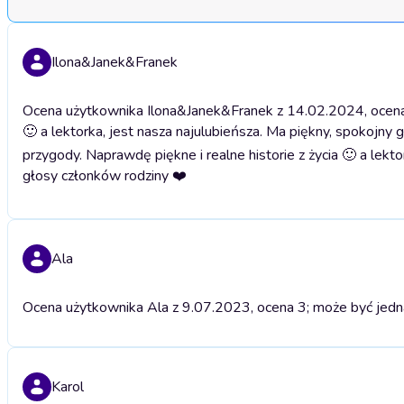
Ilona&Janek&Franek
Ocena użytkownika Ilona&Janek&Franek z 14.02.2024, ocena 5;
🙂 a lektorka, jest nasza najulubieńsza. Ma piękny, spokojny 
przygody. Naprawdę piękne i realne historie z życia 🙂 a lekto
głosy członków rodziny ❤️
Ala
Ocena użytkownika Ala z 9.07.2023, ocena 3; może być jedn
Karol