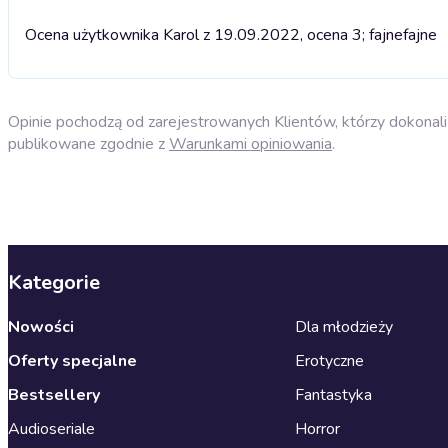
Ocena użytkownika Karol z 19.09.2022, ocena 3; fajne
fajne
Opinie pochodzą od zarejestrowanych Klientów, którzy dokonali 
publikowane zgodnie z
Warunkami opiniowania
.
Kategorie
Nowości
Dla młodzieży
Oferty specjalne
Erotyczne
Bestsellery
Fantastyka
Audioseriale
Horror