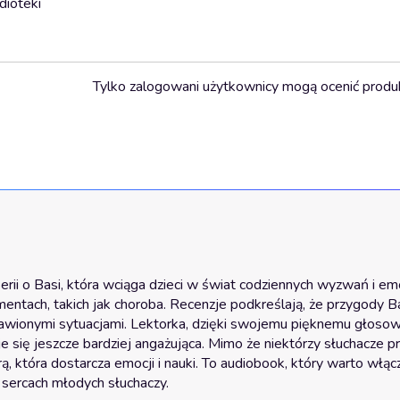
dioteki
Tylko zalogowani użytkownicy mogą ocenić produ
rii o Basi, która wciąga dzieci w świat codziennych wyzwań i emocj
mentach, takich jak choroba. Recenzje podkreślają, że przygody Ba
tawionymi sytuacjami. Lektorka, dzięki swojemu pięknemu głosowi 
 się jeszcze bardziej angażująca. Mimo że niektórzy słuchacze pre
ą, która dostarcza emocji i nauki. To audiobook, który warto włącz
 sercach młodych słuchaczy.