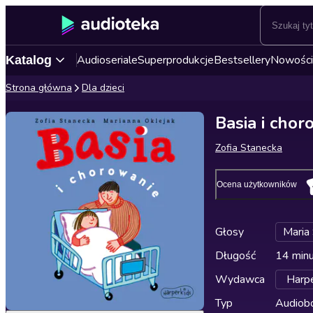
Audioseriale
Superprodukcje
Bestsellery
Nowości
Katalog
Strona główna
Dla dzieci
Basia i chor
Zofia Stanecka
Ocena użytkowników
Głosy
Maria
Długość
14 min
Wydawca
Harpe
Typ
Audiobo