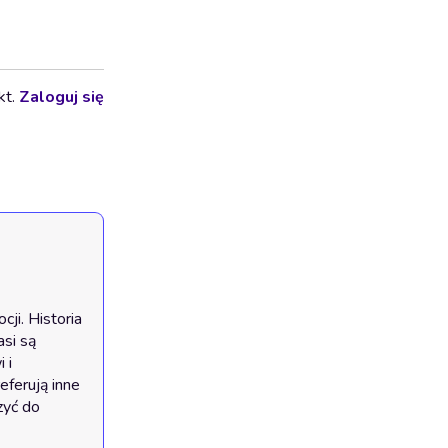
kt.
Zaloguj się
i. Historia 
si są 
i 
ferują inne 
yć do 