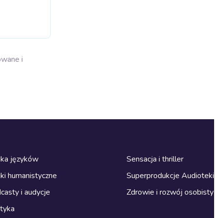
owane i
ka języków
Sensacja i thriller
ki humanistyczne
Superprodukcje Audioteki
casty i audycje
Zdrowie i rozwój osobisty
ityka