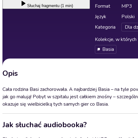
Format
MP3
Słuchaj
fragmentu (1 min)
Język
Polski
Kategoria
Dla dz
Kolekcje, w których 
Basia
Opis
Cała rodzina Basi zachorowała. A najbardziej Basia – na tyle pow
jak go malują! Pobyt w szpitalu jest całkiem znośny – szczególni
okazuje się wielbicielką tych samych gier co Basia.
Jak słuchać audiobooka?