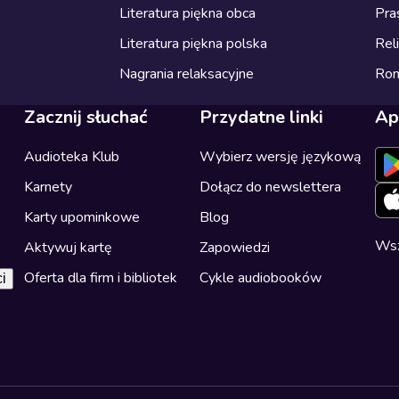
Literatura piękna obca
Pra
Literatura piękna polska
Reli
Nagrania relaksacyjne
Ro
Zacznij słuchać
Przydatne linki
Ap
Audioteka Klub
Wybierz wersję językową
Karnety
Dołącz do newslettera
Karty upominkowe
Blog
Wsz
Aktywuj kartę
Zapowiedzi
Oferta dla firm i bibliotek
Cykle audiobooków
i