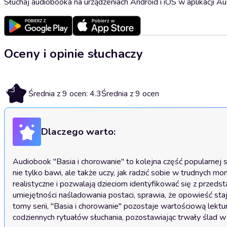
Słuchaj audiobooka na urządzeniach Android i iOS w aplikacji Au
Oceny i opinie słuchaczy
4.3
Średnia z 9 ocen: 4.3
Średnia z 9 ocen
Dlaczego warto:
Audiobook "Basia i chorowanie" to kolejna część popularnej se
nie tylko bawi, ale także uczy, jak radzić sobie w trudnych mo
realistyczne i pozwalają dzieciom identyfikować się z przeds
umiejętności naśladowania postaci, sprawia, że opowieść staje
tomy serii, "Basia i chorowanie" pozostaje wartościową lektur
codziennych rytuałów słuchania, pozostawiając trwały ślad w