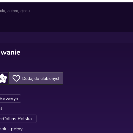
owanie
Dodaj do ulubionych
4,3
 Seweryn
ut
rCollins Polska
ok - pełny