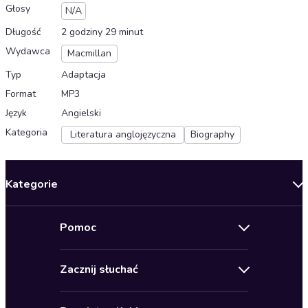
Głosy
N/A
Długość
2 godziny 29 minut
Wydawca
Macmillan
Typ
Adaptacja
Format
MP3
Język
Angielski
Kategoria
Literatura anglojęzyczna
Biography
Kategorie
Nowości
Pomoc
Oferty specjalne
Kontakt
Bestsellery
Zacznij słuchać
Pomoc
Audioseriale
Audioteka Klub
Regulamin
Biografie