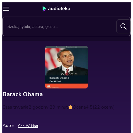
Barack Obama
Czas trwania
2 godziny 29 minut
Ocena
4.5
(22 oceny)
Autor
Carl W. Hart