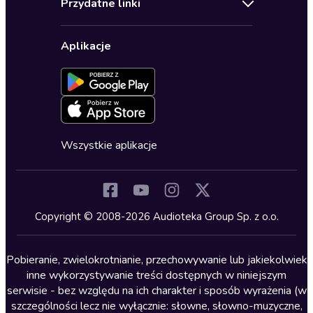
Przydatne linki
Karnety
Polityka prywatności
Biznes, marketing, ekonomia
Wybierz wersję językową
Karty upominkowe
Ustawienia prywatności
Dla dzieci
Aplikacje
Dołącz do newslettera
Aktywuj kartę
Formularz zgłaszania nielegalnych treści
Dla młodzieży
Blog
Oferta dla firm i bibliotek
Deklaracja dostępności
Erotyczne
Zapowiedzi
Fantastyka
Cykle audiobooków
Horror
Wszystkie aplikacje
Inne języki
Komedia
Kryminały
Copyright © 2008-2026 Audioteka Group Sp. z o.o.
Lektury szkolne
Literatura anglojęzyczna
Pobieranie, zwielokrotnianie, przechowywanie lub jakiekolwiek
inne wykorzystywanie treści dostępnych w niniejszym
Literatura faktu
serwisie - bez względu na ich charakter i sposób wyrażenia (w
szczególności lecz nie wyłącznie: słowne, słowno-muzyczne,
Literatura obyczajowa