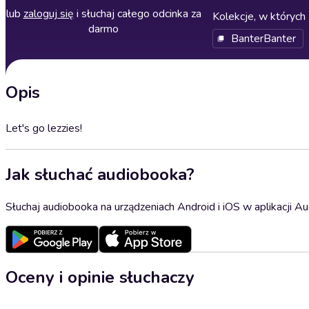
lub
zaloguj się
i słuchaj całego odcinka za
Kolekcje, w których 
darmo
BanterBanter
Opis
Let's go lezzies!
Jak słuchać audiobooka?
Słuchaj audiobooka na urządzeniach Android i iOS w aplikacji Au
Oceny i opinie słuchaczy