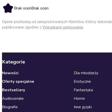
Brak ocen
Brak ocen
Opinie pochodzą od zarejestrowanych Klientów, którzy dokonali 
publikowane zgodnie z
Warunkami opiniowania
.
Kategorie
Nowości
Dla młodzieży
Oferty specjalne
Erotyczne
Bestsellery
Fantastyka
Audioseriale
Horror
Biografie
Inne języki