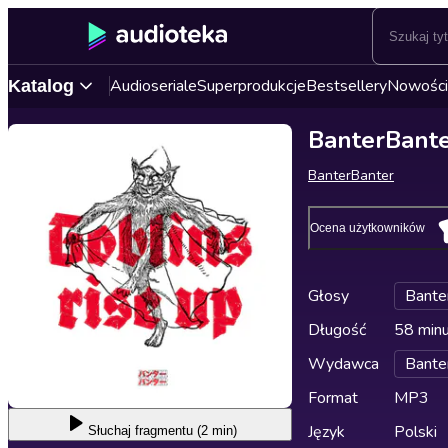
Audioseriale
Superprodukcje
Bestsellery
Nowości
Katalog
BanterBante
BanterBanter
Ocena użytkowników
Głosy
Bante
Długość
58 min
Wydawca
Bante
Format
MP3
Język
Polski
Słuchaj
fragmentu (2 min)