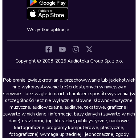
Blog
Oferta dla firm i bibliotek
Deklaracja dostępności
Erotyczne
Zapowiedzi
Fantastyka
Cykle audiobooków
Horror
Wszystkie aplikacje
Inne języki
Komedia
Kryminały
Copyright © 2008-2026 Audioteka Group Sp. z o.o.
Lektury szkolne
Literatura anglojęzyczna
Pobieranie, zwielokrotnianie, przechowywanie lub jakiekolwiek
inne wykorzystywanie treści dostępnych w niniejszym
Literatura faktu
serwisie - bez względu na ich charakter i sposób wyrażenia (w
szczególności lecz nie wyłącznie: słowne, słowno-muzyczne,
Literatura obyczajowa
muzyczne, audiowizualne, audialne, tekstowe, graficzne i
Literatura piękna obca
zawarte w nich dane i informacje, bazy danych i zawarte w nich
dane) oraz formę (np. literackie, publicystyczne, naukowe,
Literatura piękna polska
kartograficzne, programy komputerowe, plastyczne,
Nagrania relaksacyjne
fotograficzne) wymaga uprzedniej i jednoznacznej zgody