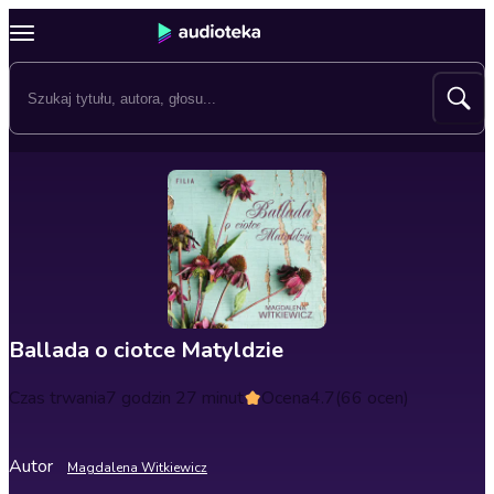
Ballada o ciotce Matyldzie
Czas trwania
7 godzin 27 minut
Ocena
4.7
(66 ocen)
Autor
Magdalena Witkiewicz