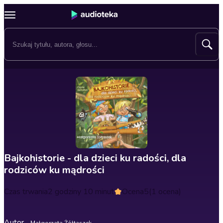
Bajkohistorie - dla dzieci ku radości, dla
rodziców ku mądrości
Czas trwania
2 godziny 10 minut
Ocena
5
(1 ocena)
Autor