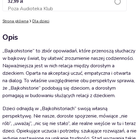
32,99 zł
Poza Audioteka Klub
Dodaj do koszyka
Strona główna
Dla dzieci
Opis
„Bajkohistorie” to zbiór opowiadań, które przenoszą słuchaczy
w bajkowy świat, by ułatwić zrozumienie naszej codzienności.
Najważniejsza jest w nich relacja między dorosłym a
dzieckiem. Oparta na akceptacji uczuć, empatyczna i otwarta
na dialog. To właśnie uwzględnienie obu perspektyw sprawia,
że „Bajkohistorie” podobają się dzieciom, a dorosłym
pomagają w budowaniu służących relacji z dzieckiem.
Dzieci odnajdą w „Bajkohistoriach” swoją własną
perspektywę. Nie nasze, dorosłe spojrzenie, mówiące „nie
rób”, „uważaj”, „nic się nie stało”, ale realne wejście w tu i teraz
dzieci. Opiekujące uczucia i potrzeby, szukające rozwiązań, a nie
jedynie nastawione na unikanie trudności. Stąd wyzwania takie