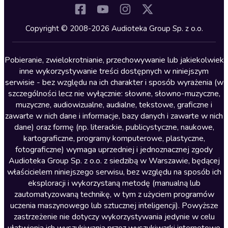
Komedia
Kryminały
Copyright © 2008-2026 Audioteka Group Sp. z o.o.
Lektury szkolne
Literatura anglojęzyczna
Pobieranie, zwielokrotnianie, przechowywanie lub jakiekolwiek
inne wykorzystywanie treści dostępnych w niniejszym
Literatura faktu
serwisie - bez względu na ich charakter i sposób wyrażenia (w
szczególności lecz nie wyłącznie: słowne, słowno-muzyczne,
Literatura obyczajowa
muzyczne, audiowizualne, audialne, tekstowe, graficzne i
Literatura piękna obca
zawarte w nich dane i informacje, bazy danych i zawarte w nich
dane) oraz formę (np. literackie, publicystyczne, naukowe,
Literatura piękna polska
kartograficzne, programy komputerowe, plastyczne,
Nagrania relaksacyjne
fotograficzne) wymaga uprzedniej i jednoznacznej zgody
Audioteka Group Sp. z o.o. z siedzibą w Warszawie, będącej
Nauka języków
właścicielem niniejszego serwisu, bez względu na sposób ich
Nauki humanistyczne
eksploracji i wykorzystaną metodę (manualną lub
zautomatyzowaną technikę, w tym z użyciem programów
Podcasty i audycje
uczenia maszynowego lub sztucznej inteligencji). Powyższe
Polityka
zastrzeżenie nie dotyczy wykorzystywania jedynie w celu