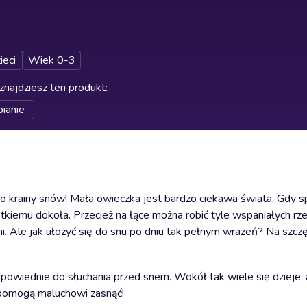
ieci
Wiek 0-3
znajdziesz ten produkt
:
pianie
 do krainy snów! Mała owieczka jest bardzo ciekawa świata. Gdy s
tkiemu dokoła. Przecież na łące można robić tyle wspaniałych rz
mi. Ale jak ułożyć się do snu po dniu tak pełnym wrażeń? Na szcz
powiednie do słuchania przed snem. Wokół tak wiele się dzieje, 
 pomogą maluchowi zasnąć!