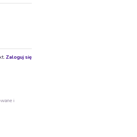
kt.
Zaloguj się
owane i