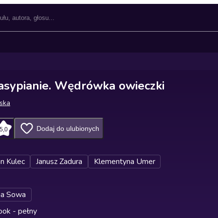
zasypianie. Wędrówka owieczki
ska
Dodaj do ulubionych
5,0
n Kulec
Janusz Zadura
Klementyna Umer
na Sowa
ok - pełny