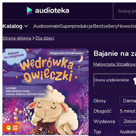
Audioseriale
Superprodukcje
Bestsellery
Nowości
Katalog
Strona główna
Dla dzieci
Bajanie na 
Małgorzata Strzałkow
Ocena użytkowników
Głosy
Damia
Długość
5 minut
Wydawca
Zielo
Typ
Audiobo