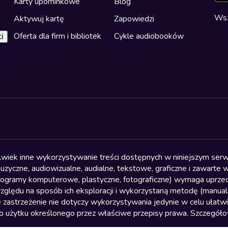
Karty upominkowe
Blog
Wsz
Aktywuj kartę
Zapowiedzi
Oferta dla firm i bibliotek
Cykle audiobooków
i
olwiek inne wykorzystywanie treści dostępnych w niniejszym serwi
yczne, audiowizualne, audialne, tekstowe, graficzne i zawarte w 
, programy komputerowe, plastyczne, fotograficzne) wymaga uprzedn
względu na sposób ich eksploracji i wykorzystaną metodę (manu
 zastrzeżenie nie dotyczy wykorzystywania jedynie w celu ułatw
żytku określonego przez właściwe przepisy prawa. Szczegółowa 