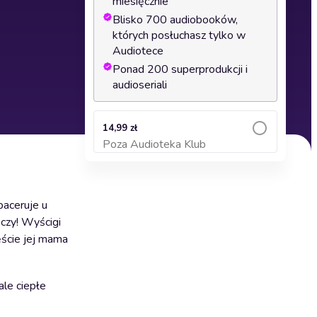
miesięcznie
Blisko 700 audiobooków,
których posłuchasz tylko w
Audiotece
Ponad 200 superprodukcji i
audioseriali
14,99 zł
Poza Audioteka Klub
Dodaj do koszyka
paceruje u
eczy! Wyścigi
ęście jej mama
ale ciepłe