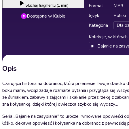
Format
MP3
Słuchaj
fragmentu (1 min)
Język
Polski
Dostępne w Klubie
Kategoria
Dla dz
Kolekcje, w których 
Bajanie na zasy
Opis
Czarująca historia na dobranoc, która przeniesie Twoje dziecko
boku mamy, wciąż zadaje rozmaite pytania i przygląda się wszys
ze ślimakiem, zabawy z zającami i skakanie przez rzekę z żabka
zna kołysankę, dzięki której owieczka szybko się wyciszy…
Seria „Bajanie na zasypianie” to urocze, rymowane opowieści od
łóżko, ciekawa opowieść i kołysanka na dobranoc z pewnością