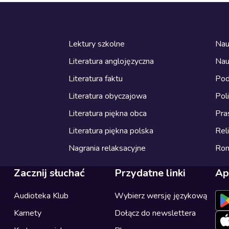
Lektury szkolne
Nau
Literatura anglojęzyczna
Nau
Literatura faktu
Pod
Literatura obyczajowa
Pol
Literatura piękna obca
Pra
Literatura piękna polska
Reli
Nagrania relaksacyjne
Ro
Zacznij słuchać
Przydatne linki
Ap
Audioteka Klub
Wybierz wersję językową
Karnety
Dołącz do newslettera