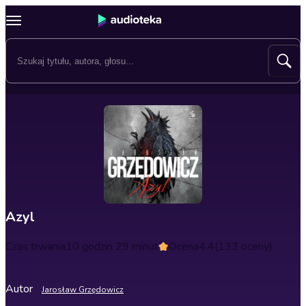
Azyl
Czas trwania
10 godzin 29 minut
Ocena
4.4
(133 oceny)
Autor
Jarosław Grzędowicz