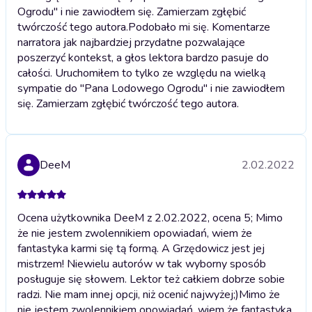
Ogrodu" i nie zawiodłem się. Zamierzam zgłębić
twórczość tego autora.
Podobało mi się. Komentarze
narratora jak najbardziej przydatne pozwalające
poszerzyć kontekst, a głos lektora bardzo pasuje do
całości. Uruchomiłem to tylko ze względu na wielką
sympatie do "Pana Lodowego Ogrodu" i nie zawiodłem
się. Zamierzam zgłębić twórczość tego autora.
DeeM
2.02.2022
Ocena użytkownika DeeM z 2.02.2022, ocena 5; Mimo
że nie jestem zwolennikiem opowiadań, wiem że
fantastyka karmi się tą formą. A Grzędowicz jest jej
mistrzem! Niewielu autorów w tak wyborny sposób
posługuje się słowem. Lektor też całkiem dobrze sobie
radzi. Nie mam innej opcji, niż ocenić najwyżej;)
Mimo że
nie jestem zwolennikiem opowiadań, wiem że fantastyka