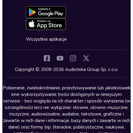
Dołącz do newslettera
Aktywuj kartę
Formularz zgłaszania nielegalnych treści
Dla młodzieży
Blog
Oferta dla firm i bibliotek
Deklaracja dostępności
Erotyczne
Zapowiedzi
Fantastyka
Cykle audiobooków
Horror
Wszystkie aplikacje
Inne języki
Komedia
Kryminały
Copyright © 2008-2026 Audioteka Group Sp. z o.o.
Lektury szkolne
Literatura anglojęzyczna
Pobieranie, zwielokrotnianie, przechowywanie lub jakiekolwiek
inne wykorzystywanie treści dostępnych w niniejszym
Literatura faktu
serwisie - bez względu na ich charakter i sposób wyrażenia (w
szczególności lecz nie wyłącznie: słowne, słowno-muzyczne,
Literatura obyczajowa
muzyczne, audiowizualne, audialne, tekstowe, graficzne i
Literatura piękna obca
zawarte w nich dane i informacje, bazy danych i zawarte w nich
dane) oraz formę (np. literackie, publicystyczne, naukowe,
Literatura piękna polska