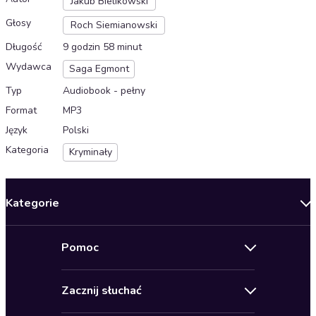
Jakub Bielikowski
Głosy
Roch Siemianowski
Długość
9 godzin 58 minut
Wydawca
Saga Egmont
Typ
Audiobook - pełny
Format
MP3
Język
Polski
Kategoria
Kryminały
Kategorie
Nowości
Pomoc
Oferty specjalne
Kontakt
Bestsellery
Zacznij słuchać
Pomoc
Audioseriale