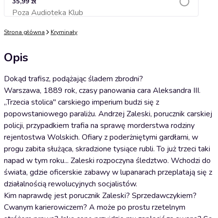
35,99 zł
Poza Audioteka Klub
Dodaj do koszyka
Strona główna
Kryminały
Opis
Dokąd trafisz, podążając śladem zbrodni?
Warszawa, 1889 rok, czasy panowania cara Aleksandra III.
„Trzecia stolica" carskiego imperium budzi się z
popowstaniowego paraliżu. Andrzej Zaleski, porucznik carskiej
policji, przypadkiem trafia na sprawę morderstwa rodziny
rejentostwa Wolskich. Ofiary z poderżniętymi gardłami, w
progu zabita służąca, skradzione tysiące rubli. To już trzeci taki
napad w tym roku... Zaleski rozpoczyna śledztwo. Wchodzi do
świata, gdzie oficerskie zabawy w lupanarach przeplatają się z
działalnością rewolucyjnych socjalistów.
Kim naprawdę jest porucznik Zaleski? Sprzedawczykiem?
Cwanym karierowiczem? A może po prostu rzetelnym