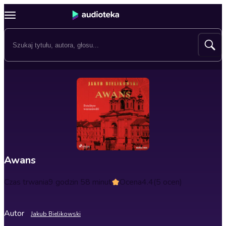
Awans
Czas trwania
9 godzin 58 minut
Ocena
4.4
(5 ocen)
Autor
Jakub Bielikowski