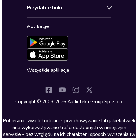
Audioteka Klub
Regulamin
Biografie
Przydatne linki
Karnety
Polityka prywatności
Biznes, marketing, ekonomia
Wybierz wersję językową
Karty upominkowe
Ustawienia prywatności
Dla dzieci
Aplikacje
Dołącz do newslettera
Aktywuj kartę
Formularz zgłaszania nielegalnych treści
Dla młodzieży
Blog
Oferta dla firm i bibliotek
Deklaracja dostępności
Erotyczne
Zapowiedzi
Fantastyka
Cykle audiobooków
Horror
Wszystkie aplikacje
Inne języki
Komedia
Kryminały
Copyright © 2008-2026 Audioteka Group Sp. z o.o.
Lektury szkolne
Literatura anglojęzyczna
Pobieranie, zwielokrotnianie, przechowywanie lub jakiekolwiek
inne wykorzystywanie treści dostępnych w niniejszym
Literatura faktu
serwisie - bez względu na ich charakter i sposób wyrażenia (w