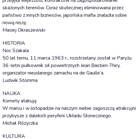
przejęła większość kontraktów na zagospodarowanie
skażonych terenów. Coraz skuteczniej eliminowana przez
państwo z innych biznesów, japońska mafia znalazła sobie
nową niszę.
Maciej Okraszewski
HISTORIA
Noc Szakala
50 lat temu, 11 marca 1963 r., rozstrzelany został w Paryżu
36-letni pułkownik sił powietrznych Jean Bastien-Thiry,
organizator nieudanego zamachu na de Gaulle’a.
Ludwik Stomma
NAUKA
Komety atakują
W marcu i w listopadzie na naszym niebie zagoszczą atrakcyjni
przybysze z dalekich peryferii Układu Słonecznego.
Michał Różyczka
KULTURA