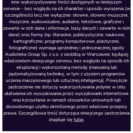
inne wykorzystywanie treści dostępnych w niniejszym
Literatura faktu
serwisie - bez względu na ich charakter i sposób wyrażenia (w
szczególności lecz nie wyłącznie: słowne, słowno-muzyczne,
Literatura obyczajowa
muzyczne, audiowizualne, audialne, tekstowe, graficzne i
Literatura piękna obca
zawarte w nich dane i informacje, bazy danych i zawarte w nich
dane) oraz formę (np. literackie, publicystyczne, naukowe,
Literatura piękna polska
kartograficzne, programy komputerowe, plastyczne,
Nagrania relaksacyjne
fotograficzne) wymaga uprzedniej i jednoznacznej zgody
Audioteka Group Sp. z o.o. z siedzibą w Warszawie, będącej
Nauka języków
właścicielem niniejszego serwisu, bez względu na sposób ich
Nauki humanistyczne
eksploracji i wykorzystaną metodę (manualną lub
zautomatyzowaną technikę, w tym z użyciem programów
Podcasty i audycje
uczenia maszynowego lub sztucznej inteligencji). Powyższe
Polityka
zastrzeżenie nie dotyczy wykorzystywania jedynie w celu
ułatwienia ich wyszukiwania przez wyszukiwarki internetowe
Prasa
oraz korzystania w ramach stosunków umownych lub
Religia
dozwolonego użytku określonego przez właściwe przepisy
prawa. Szczegółowa treść dotycząca niniejszego zastrzeżenia
Romans
znajduje się
tutaj
.
Sensacja i thriller