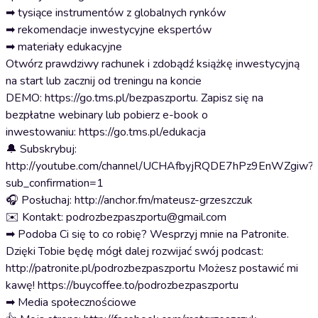
➡ tysiące instrumentów z globalnych rynków
➡ rekomendacje inwestycyjne ekspertów
➡ materiały edukacyjne
Otwórz prawdziwy rachunek i zdobądź książkę inwestycyjną
na start lub zacznij od treningu na koncie
DEMO: ⁠⁠⁠⁠⁠⁠⁠⁠⁠⁠⁠⁠⁠⁠⁠⁠⁠⁠⁠⁠⁠⁠⁠⁠⁠⁠⁠⁠⁠⁠⁠⁠⁠⁠⁠⁠⁠⁠⁠⁠⁠⁠⁠⁠⁠⁠⁠⁠⁠⁠⁠⁠⁠⁠⁠⁠⁠⁠⁠⁠⁠⁠⁠⁠⁠⁠⁠⁠⁠⁠⁠⁠⁠⁠⁠⁠⁠⁠⁠⁠⁠⁠⁠⁠https://go.tms.pl/bezpaszportu⁠⁠⁠⁠⁠⁠⁠⁠⁠⁠⁠⁠⁠⁠⁠⁠⁠⁠⁠⁠⁠⁠⁠⁠⁠⁠⁠⁠⁠⁠⁠⁠⁠⁠⁠⁠⁠⁠⁠⁠⁠⁠⁠⁠⁠⁠⁠⁠⁠⁠⁠⁠⁠⁠⁠⁠⁠⁠⁠⁠⁠⁠⁠⁠⁠⁠⁠⁠⁠⁠⁠⁠⁠⁠⁠⁠⁠⁠⁠⁠⁠⁠⁠⁠. Zapisz się na
bezpłatne webinary lub pobierz e-book o
inwestowaniu: ⁠⁠⁠⁠⁠⁠⁠⁠⁠⁠⁠⁠⁠⁠⁠⁠⁠⁠⁠⁠⁠⁠⁠⁠⁠⁠⁠⁠⁠⁠⁠⁠⁠⁠⁠⁠⁠⁠⁠⁠⁠⁠⁠⁠⁠⁠⁠⁠⁠⁠⁠⁠⁠⁠⁠⁠⁠⁠⁠⁠⁠⁠⁠⁠⁠⁠⁠⁠⁠⁠⁠⁠⁠⁠⁠⁠⁠⁠⁠⁠⁠⁠⁠⁠https://go.tms.pl/edukacja⁠⁠⁠⁠⁠⁠⁠⁠⁠⁠⁠⁠⁠⁠⁠⁠⁠⁠⁠⁠⁠⁠⁠⁠⁠⁠⁠⁠⁠⁠⁠⁠⁠⁠⁠⁠⁠⁠⁠⁠⁠⁠⁠⁠⁠⁠⁠⁠⁠⁠⁠⁠⁠⁠⁠⁠⁠⁠⁠⁠⁠⁠⁠⁠⁠⁠⁠⁠⁠⁠⁠⁠⁠⁠⁠⁠⁠⁠⁠⁠⁠⁠⁠
🔔 Subskrybuj:
http://youtube.com/channel/UCHAfbyjRQDE7hPz9EnWZgiw?
sub_confirmation=1
🎧 Posłuchaj: http://anchor.fm/mateusz-grzeszczuk
✉️ Kontakt: podrozbezpaszportu@gmail.com
➡ Podoba Ci się to co robię? Wesprzyj mnie na Patronite.
Dzięki Tobie będę mógł dalej rozwijać swój podcast:
http://patronite.pl/podrozbezpaszportu Możesz postawić mi
kawę! https://buycoffee.to/podrozbezpaszportu
➡ Media społecznościowe