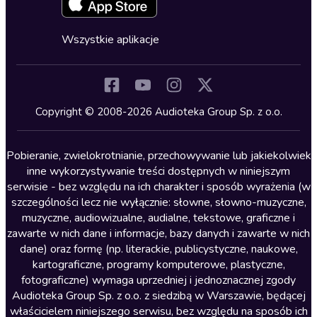
Fantastyka
Cykle audiobooków
Horror
Wszystkie aplikacje
Inne języki
Komedia
Kryminały
Copyright © 2008-2026 Audioteka Group Sp. z o.o.
Lektury szkolne
Literatura anglojęzyczna
Pobieranie, zwielokrotnianie, przechowywanie lub jakiekolwiek
inne wykorzystywanie treści dostępnych w niniejszym
Literatura faktu
serwisie - bez względu na ich charakter i sposób wyrażenia (w
szczególności lecz nie wyłącznie: słowne, słowno-muzyczne,
Literatura obyczajowa
muzyczne, audiowizualne, audialne, tekstowe, graficzne i
Literatura piękna obca
zawarte w nich dane i informacje, bazy danych i zawarte w nich
dane) oraz formę (np. literackie, publicystyczne, naukowe,
Literatura piękna polska
kartograficzne, programy komputerowe, plastyczne,
Nagrania relaksacyjne
fotograficzne) wymaga uprzedniej i jednoznacznej zgody
Audioteka Group Sp. z o.o. z siedzibą w Warszawie, będącej
Nauka języków
właścicielem niniejszego serwisu, bez względu na sposób ich