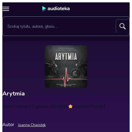
Arytmia
Czas trwania
12 godzin 30 minut
Ocena
5
(5 ocen)
Autor
Joanna Chwistek