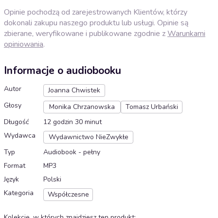
Opinie pochodzą od zarejestrowanych Klientów, którzy
dokonali zakupu naszego produktu lub usługi. Opinie są
zbierane, weryfikowane i publikowane zgodnie z
Warunkami
opiniowania
.
Informacje o audiobooku
Autor
Joanna Chwistek
Głosy
Monika Chrzanowska
Tomasz Urbański
Długość
12 godzin 30 minut
Wydawca
Wydawnictwo NieZwykłe
Typ
Audiobook - pełny
Format
MP3
Język
Polski
Kategoria
Współczesne
Kolekcje, w których znajdziesz ten produkt
: