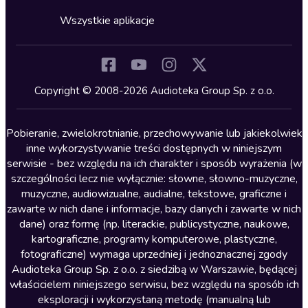
Cykle audiobooków
Horror
Wszystkie aplikacje
Inne języki
Komedia
Kryminały
Copyright © 2008-2026 Audioteka Group Sp. z o.o.
Lektury szkolne
Literatura anglojęzyczna
Pobieranie, zwielokrotnianie, przechowywanie lub jakiekolwiek
inne wykorzystywanie treści dostępnych w niniejszym
Literatura faktu
serwisie - bez względu na ich charakter i sposób wyrażenia (w
szczególności lecz nie wyłącznie: słowne, słowno-muzyczne,
Literatura obyczajowa
muzyczne, audiowizualne, audialne, tekstowe, graficzne i
Literatura piękna obca
zawarte w nich dane i informacje, bazy danych i zawarte w nich
dane) oraz formę (np. literackie, publicystyczne, naukowe,
Literatura piękna polska
kartograficzne, programy komputerowe, plastyczne,
Nagrania relaksacyjne
fotograficzne) wymaga uprzedniej i jednoznacznej zgody
Audioteka Group Sp. z o.o. z siedzibą w Warszawie, będącej
Nauka języków
właścicielem niniejszego serwisu, bez względu na sposób ich
Nauki humanistyczne
eksploracji i wykorzystaną metodę (manualną lub