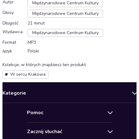
Autor
Międzynarodowe Centrum Kultury
Głosy
Międzynarodowe Centrum Kultury
Długość
21 minut
Wydawca
Międzynarodowe Centrum Kultury
Format
MP3
Język
Polski
Kolekcje, w których znajdziesz ten produkt
:
W sercu Krakowa
Kategorie
Nowości
Pomoc
Oferty specjalne
Kontakt
Bestsellery
Zacznij słuchać
Pomoc
Audioseriale