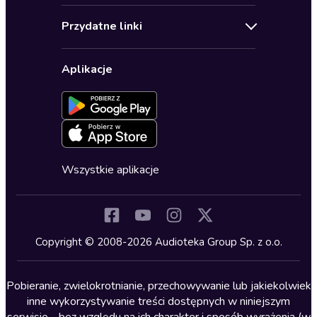
Audioteka Klub
Regulamin
Biografie
Przydatne linki
Karnety
Polityka prywatności
Biznes, marketing, ekonomia
Wybierz wersję językową
Karty upominkowe
Ustawienia prywatności
Dla dzieci
Aplikacje
Dołącz do newslettera
Aktywuj kartę
Formularz zgłaszania nielegalnych treści
Dla młodzieży
Blog
Oferta dla firm i bibliotek
Deklaracja dostępności
Erotyczne
Zapowiedzi
Fantastyka
Cykle audiobooków
Horror
Wszystkie aplikacje
Inne języki
Komedia
Kryminały
Copyright © 2008-2026 Audioteka Group Sp. z o.o.
Lektury szkolne
Literatura anglojęzyczna
Pobieranie, zwielokrotnianie, przechowywanie lub jakiekolwiek
inne wykorzystywanie treści dostępnych w niniejszym
Literatura faktu