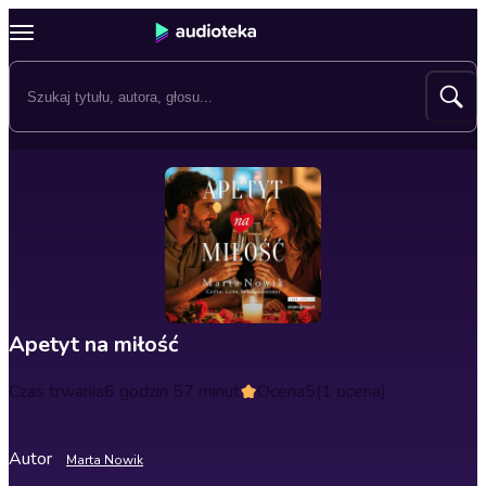
Apetyt na miłość
Czas trwania
6 godzin 57 minut
Ocena
5
(1 ocena)
Autor
Marta Nowik