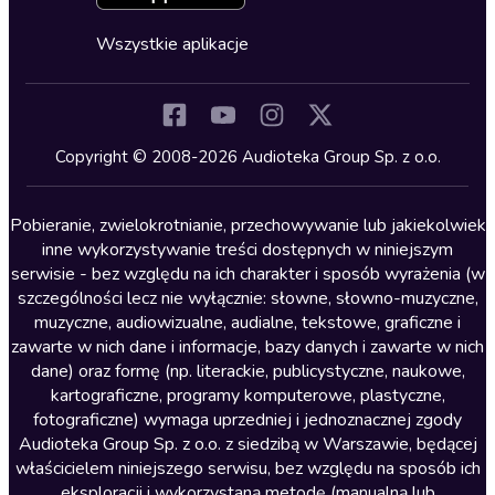
Fantastyka
Cykle audiobooków
Horror
Wszystkie aplikacje
Inne języki
Komedia
Kryminały
Copyright © 2008-2026 Audioteka Group Sp. z o.o.
Lektury szkolne
Literatura anglojęzyczna
Pobieranie, zwielokrotnianie, przechowywanie lub jakiekolwiek
inne wykorzystywanie treści dostępnych w niniejszym
Literatura faktu
serwisie - bez względu na ich charakter i sposób wyrażenia (w
szczególności lecz nie wyłącznie: słowne, słowno-muzyczne,
Literatura obyczajowa
muzyczne, audiowizualne, audialne, tekstowe, graficzne i
Literatura piękna obca
zawarte w nich dane i informacje, bazy danych i zawarte w nich
dane) oraz formę (np. literackie, publicystyczne, naukowe,
Literatura piękna polska
kartograficzne, programy komputerowe, plastyczne,
Nagrania relaksacyjne
fotograficzne) wymaga uprzedniej i jednoznacznej zgody
Audioteka Group Sp. z o.o. z siedzibą w Warszawie, będącej
Nauka języków
właścicielem niniejszego serwisu, bez względu na sposób ich
Nauki humanistyczne
eksploracji i wykorzystaną metodę (manualną lub