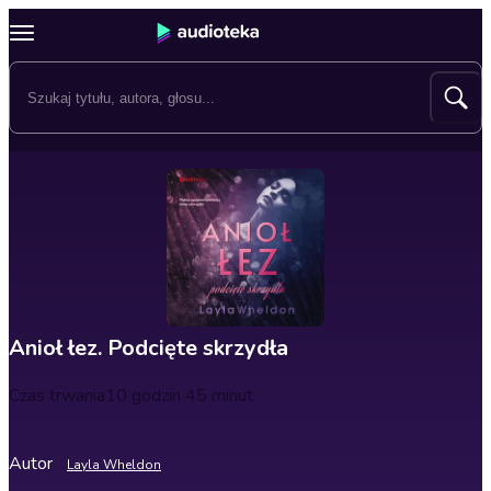
Anioł łez. Podcięte skrzydła
Czas trwania
10 godzin 45 minut
Autor
Layla Wheldon