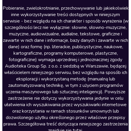
Literatura anglojęzyczna
Pobieranie, zwielokrotnianie, przechowywanie lub jakiekolwiek
inne wykorzystywanie treści dostępnych w niniejszym
Literatura faktu
serwisie - bez względu na ich charakter i sposób wyrażenia (w
szczególności lecz nie wyłącznie: słowne, słowno-muzyczne,
Literatura obyczajowa
muzyczne, audiowizualne, audialne, tekstowe, graficzne i
Literatura piękna obca
zawarte w nich dane i informacje, bazy danych i zawarte w nich
dane) oraz formę (np. literackie, publicystyczne, naukowe,
Literatura piękna polska
kartograficzne, programy komputerowe, plastyczne,
Nagrania relaksacyjne
fotograficzne) wymaga uprzedniej i jednoznacznej zgody
Audioteka Group Sp. z o.o. z siedzibą w Warszawie, będącej
Nauka języków
właścicielem niniejszego serwisu, bez względu na sposób ich
Nauki humanistyczne
eksploracji i wykorzystaną metodę (manualną lub
zautomatyzowaną technikę, w tym z użyciem programów
Podcasty i audycje
uczenia maszynowego lub sztucznej inteligencji). Powyższe
Polityka
zastrzeżenie nie dotyczy wykorzystywania jedynie w celu
ułatwienia ich wyszukiwania przez wyszukiwarki internetowe
Prasa
oraz korzystania w ramach stosunków umownych lub
Religia
dozwolonego użytku określonego przez właściwe przepisy
prawa. Szczegółowa treść dotycząca niniejszego zastrzeżenia
Romans
znajduje się
tutaj
.