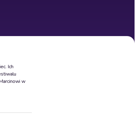
ec. Ich
estiwalu
 Marcinowi w