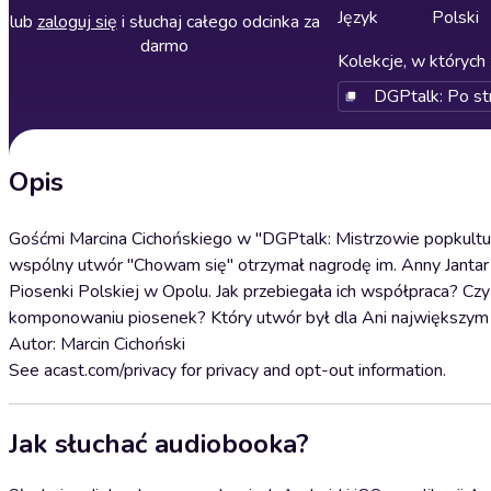
Język
Polski
lub
zaloguj się
i słuchaj całego odcinka za
darmo
Kolekcje, w których 
DGPtalk: Po str
Opis
Gośćmi Marcina Cichońskiego w "DGPtalk: Mistrzowie popkultury
wspólny utwór "Chowam się" otrzymał nagrodę im. Anny Jantar
Piosenki Polskiej w Opolu. Jak przebiegała ich współpraca? Cz
komponowaniu piosenek? Który utwór był dla Ani największym
Autor: Marcin Cichoński
See acast.com/privacy for privacy and opt-out information.
Jak słuchać audiobooka?