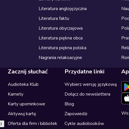
Literatura anglojęzyczna
Nau
Literatura faktu
Pod
Literatura obyczajowa
Pol
Literatura piękna obca
Pra
Literatura piękna polska
Reli
Nagrania relaksacyjne
Ro
Zacznij słuchać
Przydatne linki
Ap
Audioteka Klub
Wybierz wersję językową
Karnety
Dołącz do newslettera
Karty upominkowe
Blog
Wsz
Aktywuj kartę
Zapowiedzi
Oferta dla firm i bibliotek
Cykle audiobooków
i