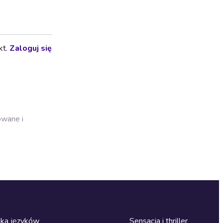
kt.
Zaloguj się
owane i
ka języków
Sensacja i thriller