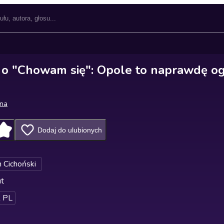
 o "Chowam się": Opole to naprawdę 
wna
Dodaj do ulubionych
n Cichoński
ut
 PL