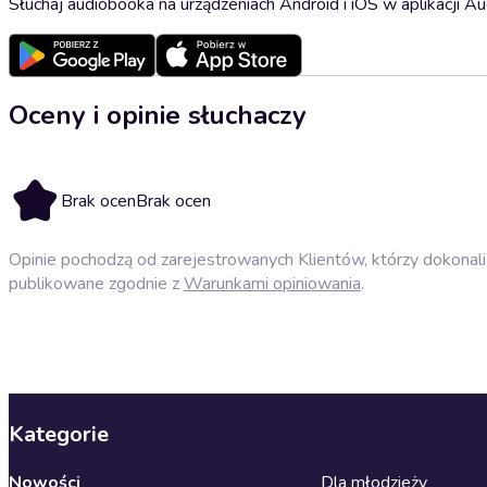
Słuchaj audiobooka na urządzeniach Android i iOS w aplikacji Au
Oceny i opinie słuchaczy
Brak ocen
Brak ocen
Opinie pochodzą od zarejestrowanych Klientów, którzy dokonali 
publikowane zgodnie z
Warunkami opiniowania
.
Kategorie
Nowości
Dla młodzieży