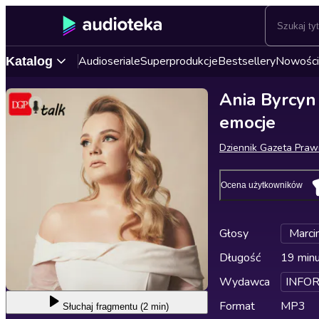
Audioseriale
Superprodukcje
Bestsellery
Nowości
Katalog
Ania Byrcyn
emocje
Dziennik Gazeta Pra
Ocena użytkowników
Głosy
Marci
Długość
19 min
Wydawca
INFOR
Format
MP3
Słuchaj
fragmentu (2 min)