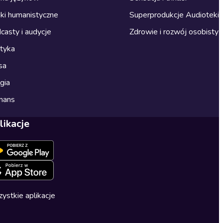
ki humanistyczne
Superprodukcje Audioteki
casty i audycje
Zdrowie i rozwój osobisty
ityka
sa
gia
mans
likacje
ystkie aplikacje