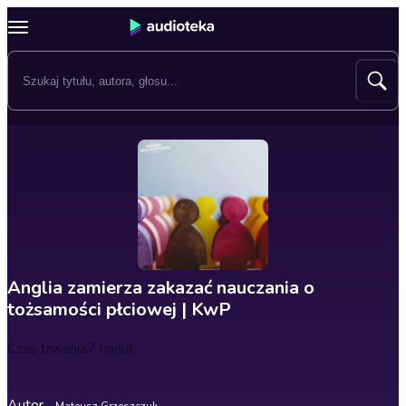
Anglia zamierza zakazać nauczania o
tożsamości płciowej | KwP
Czas trwania
7 minut
Autor