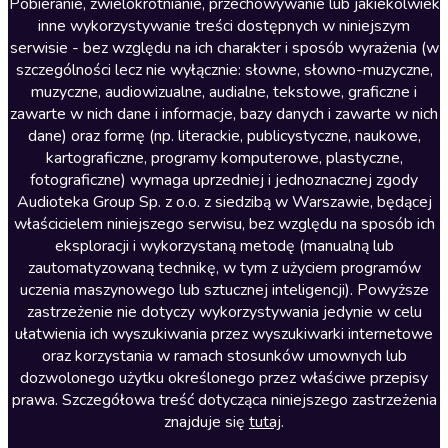
Literatura anglojęzyczna
Pobieranie, zwielokrotnianie, przechowywanie lub jakiekolwiek
inne wykorzystywanie treści dostępnych w niniejszym
Literatura faktu
serwisie - bez względu na ich charakter i sposób wyrażenia (w
szczególności lecz nie wyłącznie: słowne, słowno-muzyczne,
Literatura obyczajowa
muzyczne, audiowizualne, audialne, tekstowe, graficzne i
Literatura piękna obca
zawarte w nich dane i informacje, bazy danych i zawarte w nich
dane) oraz formę (np. literackie, publicystyczne, naukowe,
Literatura piękna polska
kartograficzne, programy komputerowe, plastyczne,
Nagrania relaksacyjne
fotograficzne) wymaga uprzedniej i jednoznacznej zgody
Audioteka Group Sp. z o.o. z siedzibą w Warszawie, będącej
Nauka języków
właścicielem niniejszego serwisu, bez względu na sposób ich
Nauki humanistyczne
eksploracji i wykorzystaną metodę (manualną lub
zautomatyzowaną technikę, w tym z użyciem programów
Podcasty i audycje
uczenia maszynowego lub sztucznej inteligencji). Powyższe
Polityka
zastrzeżenie nie dotyczy wykorzystywania jedynie w celu
ułatwienia ich wyszukiwania przez wyszukiwarki internetowe
Prasa
oraz korzystania w ramach stosunków umownych lub
Religia
dozwolonego użytku określonego przez właściwe przepisy
prawa. Szczegółowa treść dotycząca niniejszego zastrzeżenia
Romans
znajduje się
tutaj
.
Sensacja i thriller