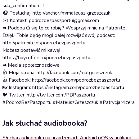
sub_confirmation=1
🎧 Posłuchaj: http://anchor.fm/mateusz-grzeszczuk
✉️ Kontakt: podrozbezpaszportu@gmail.com
➡ Podoba Ci się to co robię? Wesprzyj mnie na Patronite.
Dzięki Tobie będę mógł dalej rozwijać swój podcast:
http://patronite.pl/podrozbezpaszportu
Możesz postawić mi kawę!
https://buycoffee.to/podrozbezpaszportu
➡ Media społecznościowe
👍 Moja strona: http://facebook.com/matgrzeszczuk
👍 Facebook: http://facebook.com/podrozbezpaszportu
📸 Instagram: https://instagram.com/podrozbezpaszportu
🐦 Twitter: http://twitter.com/PBPaszportu
#PodróżBezPaszportu #MateuszGrzeszczuk #PatrycjaMizera
Jak słuchać audiobooka?
Słuchaj audiobooka na urządzeniach Android i iOS w aplikacji