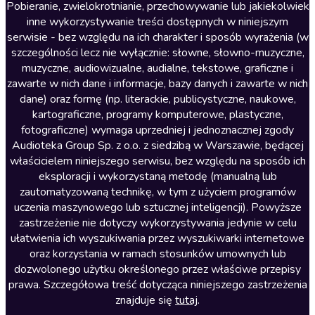
Literatura anglojęzyczna
Pobieranie, zwielokrotnianie, przechowywanie lub jakiekolwiek
inne wykorzystywanie treści dostępnych w niniejszym
Literatura faktu
serwisie - bez względu na ich charakter i sposób wyrażenia (w
szczególności lecz nie wyłącznie: słowne, słowno-muzyczne,
Literatura obyczajowa
muzyczne, audiowizualne, audialne, tekstowe, graficzne i
Literatura piękna obca
zawarte w nich dane i informacje, bazy danych i zawarte w nich
dane) oraz formę (np. literackie, publicystyczne, naukowe,
Literatura piękna polska
kartograficzne, programy komputerowe, plastyczne,
Nagrania relaksacyjne
fotograficzne) wymaga uprzedniej i jednoznacznej zgody
Audioteka Group Sp. z o.o. z siedzibą w Warszawie, będącej
Nauka języków
właścicielem niniejszego serwisu, bez względu na sposób ich
Nauki humanistyczne
eksploracji i wykorzystaną metodę (manualną lub
zautomatyzowaną technikę, w tym z użyciem programów
Podcasty i audycje
uczenia maszynowego lub sztucznej inteligencji). Powyższe
Polityka
zastrzeżenie nie dotyczy wykorzystywania jedynie w celu
ułatwienia ich wyszukiwania przez wyszukiwarki internetowe
Prasa
oraz korzystania w ramach stosunków umownych lub
Religia
dozwolonego użytku określonego przez właściwe przepisy
prawa. Szczegółowa treść dotycząca niniejszego zastrzeżenia
Romans
znajduje się
tutaj
.