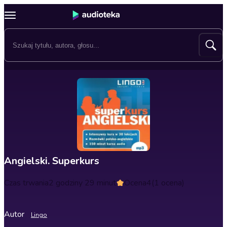
Angielski. Superkurs
Czas trwania
2 godziny 29 minut
Ocena
4
(1 ocena)
Autor
Lingo