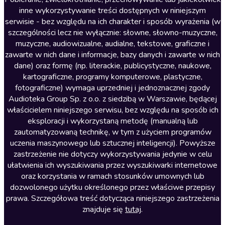
inne wykorzystywanie treści dostępnych w niniejszym
Literatura faktu
serwisie - bez względu na ich charakter i sposób wyrażenia (w
szczególności lecz nie wyłącznie: słowne, słowno-muzyczne,
Literatura obyczajowa
muzyczne, audiowizualne, audialne, tekstowe, graficzne i
Literatura piękna obca
zawarte w nich dane i informacje, bazy danych i zawarte w nich
dane) oraz formę (np. literackie, publicystyczne, naukowe,
Literatura piękna polska
kartograficzne, programy komputerowe, plastyczne,
Nagrania relaksacyjne
fotograficzne) wymaga uprzedniej i jednoznacznej zgody
Audioteka Group Sp. z o.o. z siedzibą w Warszawie, będącej
Nauka języków
właścicielem niniejszego serwisu, bez względu na sposób ich
Nauki humanistyczne
eksploracji i wykorzystaną metodę (manualną lub
zautomatyzowaną technikę, w tym z użyciem programów
Podcasty i audycje
uczenia maszynowego lub sztucznej inteligencji). Powyższe
Polityka
zastrzeżenie nie dotyczy wykorzystywania jedynie w celu
ułatwienia ich wyszukiwania przez wyszukiwarki internetowe
Prasa
oraz korzystania w ramach stosunków umownych lub
Religia
dozwolonego użytku określonego przez właściwe przepisy
prawa. Szczegółowa treść dotycząca niniejszego zastrzeżenia
Romans
znajduje się
tutaj
.
Sensacja i thriller