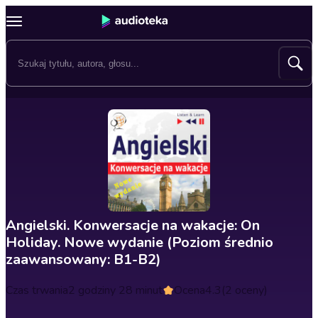
Angielski. Konwersacje na wakacje: On
Holiday. Nowe wydanie (Poziom średnio
zaawansowany: B1-B2)
Czas trwania
2 godziny 28 minut
Ocena
4.3
(2 oceny)