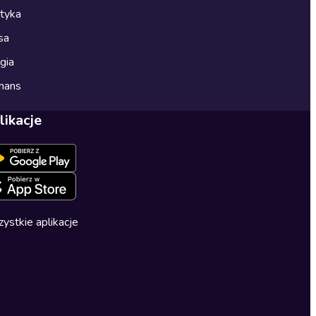
ityka
sa
gia
mans
likacje
ystkie aplikacje