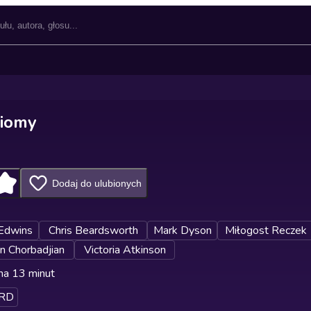
diomy
Dodaj do ulubionych
Edwins
Chris Beardsworth
Mark Dyson
Miłogost Reczek
n Chorbadjian
Victoria Atkinson
na 13 minut
RD