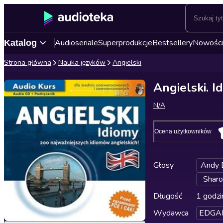
Audioseriale
Superprodukcje
Bestsellery
Nowości
Katalog
Strona główna
Nauka języków
Angielski
Angielski. I
N/A
Ocena użytkowników
Głosy
Andy 
Sharo
Długość
1 godzi
Wydawca
EDGA