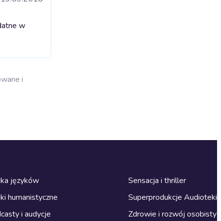
datne w
owane i
ka języków
Sensacja i thriller
ki humanistyczne
Superprodukcje Audioteki
casty i audycje
Zdrowie i rozwój osobisty