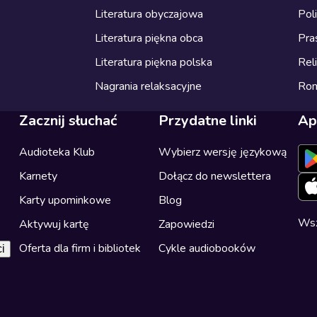
Literatura obyczajowa
Pol
Literatura piękna obca
Pra
Literatura piękna polska
Reli
Nagrania relaksacyjne
Ro
Zacznij słuchać
Przydatne linki
Ap
Audioteka Klub
Wybierz wersję językową
Karnety
Dołącz do newslettera
Karty upominkowe
Blog
Wsz
Aktywuj kartę
Zapowiedzi
Oferta dla firm i bibliotek
Cykle audiobooków
i