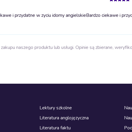
kawe i przydatne w zyciu idomy angielskie
Bardzo ciekawe i przy
zakupu naszego produktu lub usługi. Opinie są zbierane, weryfik
Lektury szkolne
Nau
Literatura anglojęzyczna
Nau
Literatura faktu
Pod