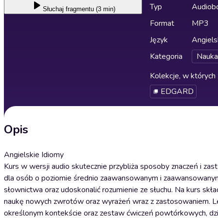
Typ
Audiobo
Słuchaj
fragmentu (3 min)
Format
MP3
Język
Angiels
Kategoria
Nauka
Kolekcje, w których 
EDGARD
Opis
Angielskie Idiomy
Kurs w wersji audio skutecznie przybliża sposoby znaczeń i za
dla osób o poziomie średnio zaawansowanym i zaawansowanym, 
słownictwa oraz udoskonalić rozumienie ze słuchu. Na kurs skła
naukę nowych zwrotów oraz wyrażeń wraz z zastosowaniem. Le
określonym kontekście oraz zestaw ćwiczeń powtórkowych, dzi