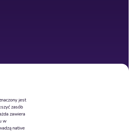
znaczony jest
kszyć zasób
Każda zawiera
u w
wadzą native