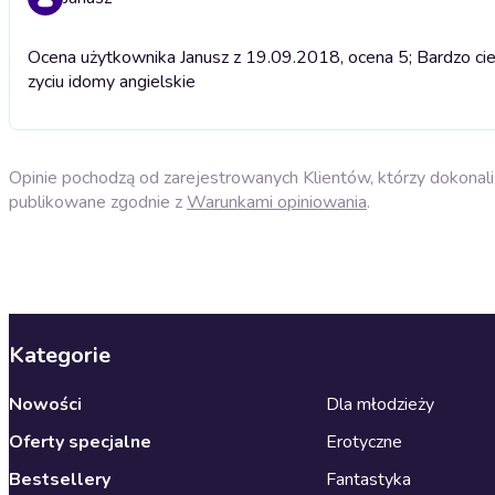
Ocena użytkownika Janusz z 19.09.2018, ocena 5; Bardzo cie
zyciu idomy angielskie
Opinie pochodzą od zarejestrowanych Klientów, którzy dokonali 
publikowane zgodnie z
Warunkami opiniowania
.
Kategorie
Nowości
Dla młodzieży
Oferty specjalne
Erotyczne
Bestsellery
Fantastyka