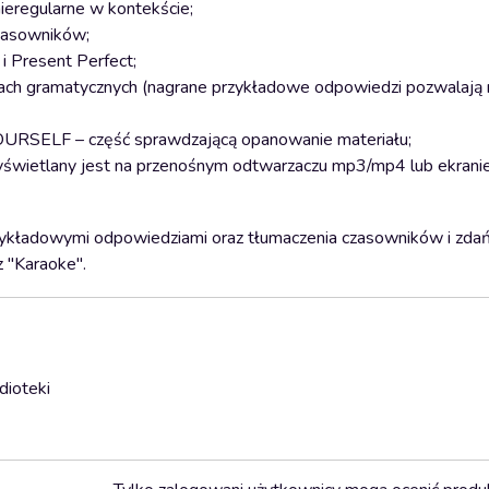
nieregularne w kontekście;
czasowników;
i Present Perfect;
ach gramatycznych (nagrane przykładowe odpowiedzi pozwalają 
OURSELF – część sprawdzającą opanowanie materiału;
 wyświetlany jest na przenośnym odtwarzaczu mp3/mp4 lub ekrani
rzykładowymi odpowiedziami oraz tłumaczenia czasowników i zda
z "Karaoke".
dioteki