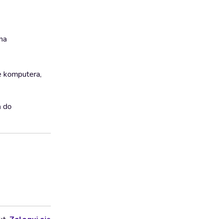
na
e komputera,
ń do