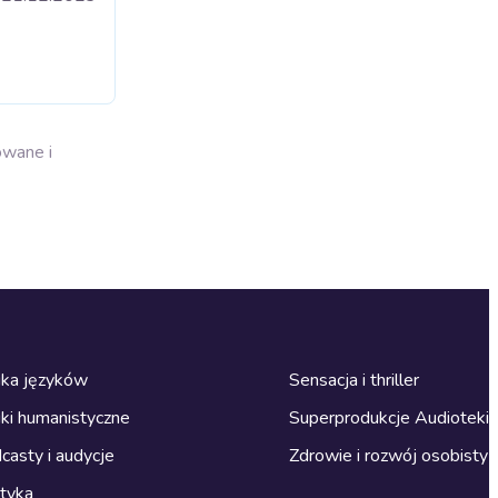
owane i
ka języków
Sensacja i thriller
ki humanistyczne
Superprodukcje Audioteki
casty i audycje
Zdrowie i rozwój osobisty
ityka