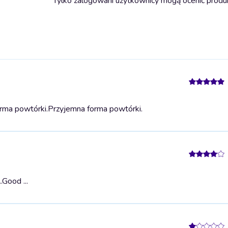
Tylko zalogowani użytkownicy mogą ocenić produ
rma powtórki.
Przyjemna forma powtórki.
.
Good ...