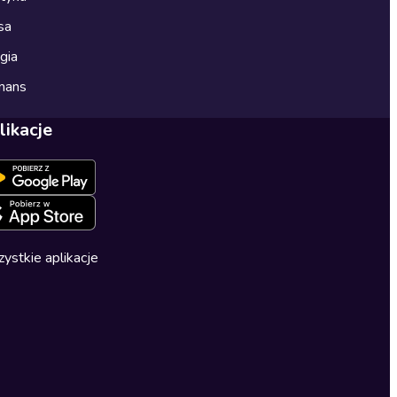
sa
gia
mans
likacje
ystkie aplikacje