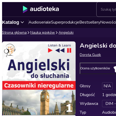
Audioseriale
Superprodukcje
Bestsellery
Nowości
Katalog
Strona główna
Nauka języków
Angielski
Angielski do
Dorota Guzik
Ocena użytkowników
Głosy
N/A
Długość
1 godzi
Wydawca
DIM -
Typ
Audiobo