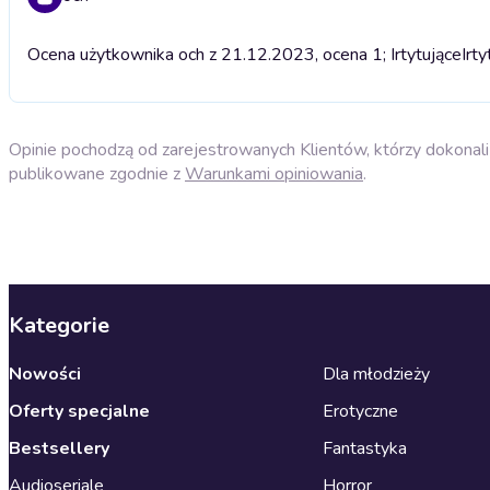
Ocena użytkownika och z 21.12.2023, ocena 1; Irtytujące
Irty
Opinie pochodzą od zarejestrowanych Klientów, którzy dokonali 
publikowane zgodnie z
Warunkami opiniowania
.
Kategorie
Nowości
Dla młodzieży
Oferty specjalne
Erotyczne
Bestsellery
Fantastyka
Audioseriale
Horror