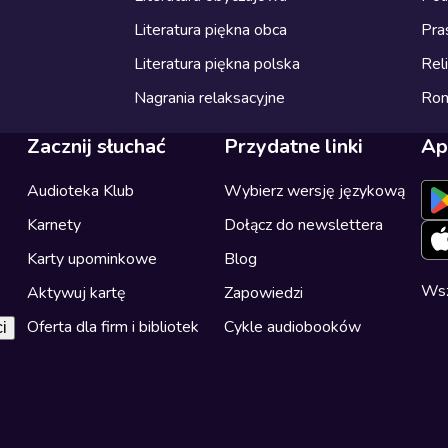
Literatura piękna obca
Pra
Literatura piękna polska
Reli
Nagrania relaksacyjne
Ro
Zacznij słuchać
Przydatne linki
Ap
Audioteka Klub
Wybierz wersję językową
Karnety
Dołącz do newslettera
Karty upominkowe
Blog
Wsz
Aktywuj kartę
Zapowiedzi
Oferta dla firm i bibliotek
Cykle audiobooków
i