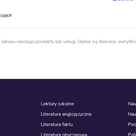
tujące
zakupu naszego produktu lub usługi. Opinie są zbierane, weryfik
Lektury szkolne
Nau
Literatura anglojęzyczna
Nau
Literatura faktu
Pod
Literatura obyczajowa
Pol